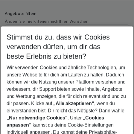
Angebote filtern
Ändern Sie Ihre Kriterien nach Ihren Wünschen
Wähle deinen Abflughafen
Beliebiger Abflughafen
Stimmst du zu, dass wir Cookies
verwenden dürfen, um dir das
Wähle deinen Reisezeitraum
08.08.26
–
06.08.27
5-8 Nächte
beste Erlebnis zu bieten?
Wer wird verreisen
Wir verwenden Cookies und ähnliche Technologien, um
2 Erwachsene
Keine Kinder
unsere Webseite für dich am Laufen zu halten. Dadurch
können wir die Nutzung unserer Plattform verstehen und
Mehr Filter anzeigen
verbessern, dir Support bieten sowie Inhalte, Angebote
und Werbung anzeigen, die für dich relevant sind und zu
dir passen. Klicke auf
„Alle akzeptieren“
, wenn du
einverstanden bist. Dir reicht das Nötigste? Dann wähle
„Nur notwendige Cookies“
. Unter
„Cookies
anpassen“
kannst du deine Cookie-Einstellungen
Footer
Footer navigation
individuell anpassen. Du kannst deine Privatsphäre-