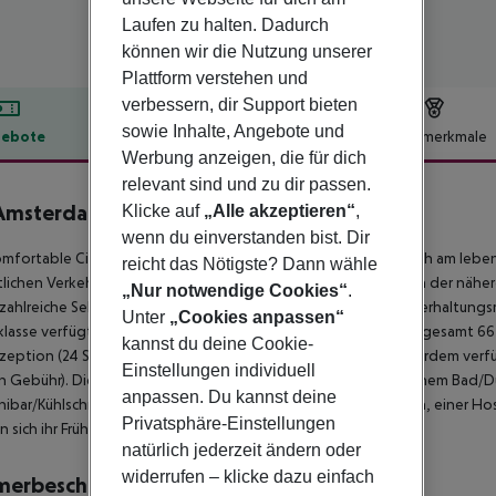
Laufen zu halten. Dadurch
können wir die Nutzung unserer
Plattform verstehen und
verbessern, dir Support bieten
sowie Inhalte, Angebote und
ebote
Hotelbeschreibung
Hotelmerkmale
Werbung anzeigen, die für dich
lbeschreibung
relevant sind und zu dir passen.
Amsterdam Caransa
Klicke auf
„Alle akzeptieren“
,
4
wenn du einverstanden bist. Dir
mfortable Cityhotel der gehobenen Mittelklasse befindet sich am leben
reicht das Nötigste? Dann wähle
lichen Verkehrsmittel sind nur ca. 100 m vom Hotel entfernt. In der näh
„Nur notwendige Cookies“
.
zahlreiche Sehenswürdigkeiten und umfangreiche andere Unterhaltungs
Unter
„Cookies anpassen“
klasse verfügt über ein 6-geschossiges Hauptgebäude mit insgesamt 66
kannst du deine Cookie-
zeption (24 Stunden besetzt), Hotelsafe und Aufzügen. Außerdem verfü
Einstellungen individuell
n Gebühr).
Die komfortabel eingerichteten Zimmer sind mit einem Bad/Du
anpassen. Du kannst deine
nibar/Kühlschrank, Tee- und Kaffeezubereitungsmöglichkeiten, einer Ho
Privatsphäre-Einstellungen
 sich ihr Frühstück an einem Buffet zusammenstellen.
natürlich jederzeit ändern oder
widerrufen – klicke dazu einfach
merbeschreibung