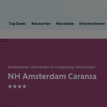
Top Deals
Reisearten
Reiseziele
Informationen
ious
Niederlande | Amsterdam & Umgebung | Amsterdam
NH Amsterdam Caransa
4