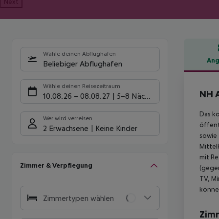
Next
Wähle deinen Abflughafen
Ang
Beliebiger Abflughafen
Hote
Wähle deinen Reisezeitraum
NH 
10.08.26
–
08.08.27
5-8 Nächte
Das ko
Wer wird verreisen
öffent
2 Erwachsene
Keine Kinder
sowie 
Mittel
mit Re
Zimmer & Verpflegung
(gege
TV, Mi
können
Zimmertypen wählen
Zim