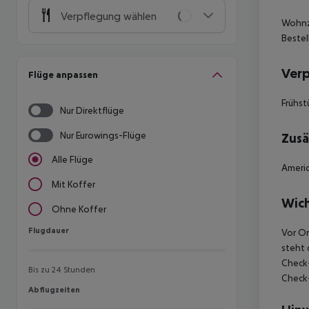
Verpflegung wählen
Wohnz
Bestel
Ver
Flüge anpassen
Frühst
Nur Direktflüge
Nur Eurowings-Flüge
Zusä
Alle Flüge
Americ
Mit Koffer
Wich
Ohne Koffer
Flugdauer
Flugdauer
Vor Or
steht 
Check-
Bis zu 24 Stunden
Check-
Abflugzeiten
Abflugzeiten