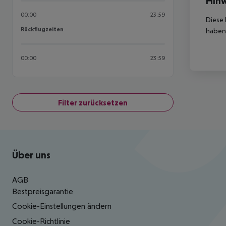
Hinw
00:00
23:59
Diese 
Rückflugzeiten
Rückflugzeiten
haben,
00:00
23:59
Filter zurücksetzen
Footer
Footer navigation
Über uns
AGB
Bestpreisgarantie
Cookie-Einstellungen ändern
Cookie-Richtlinie