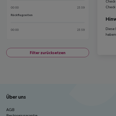
Check-
Check-
00:00
23:59
Rückflugzeiten
Rückflugzeiten
Hinw
Diese 
00:00
23:59
haben,
Filter zurücksetzen
Footer
Footer navigation
Über uns
AGB
Bestpreisgarantie