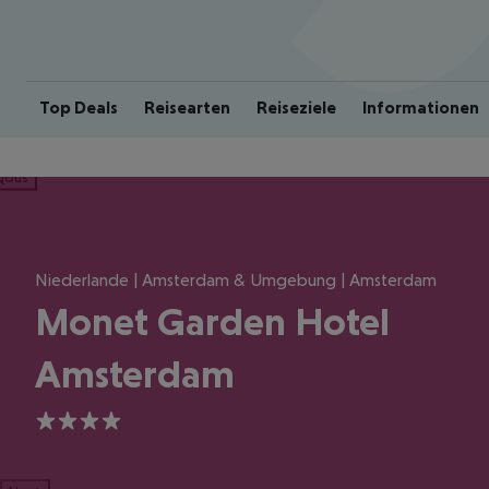
Top Deals
Reisearten
Reiseziele
Informationen
ious
Niederlande | Amsterdam & Umgebung | Amsterdam
Monet Garden Hotel
Amsterdam
4