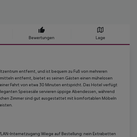
Bewertungen
Lage
dtzentrum entfernt, und ist bequem zu Fuß von mehreren
smitteln entfernt, bietet es seinen Gästen einen mühelosen
 einer Fahrt von etwa 30 Minuten entspricht. Das Hotel verfügt
e eleganten Speisesäle servieren üppige Abendessen, während
ichen Zimmer sind gut ausgestattet mit komfortablen Möbeln
eisten.
LAN-Internetzugang
Wiege auf Bestellung: nein
Extrabetten