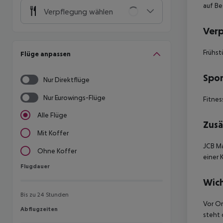
auf Be
Verpflegung wählen
Ver
Frühst
Flüge anpassen
Spor
Nur Direktflüge
Nur Eurowings-Flüge
Fitnes
Alle Flüge
Zusä
Mit Koffer
JCB Ma
Ohne Koffer
einer 
Flugdauer
Flugdauer
Wich
Bis zu 24 Stunden
Vor Or
Abflugzeiten
Abflugzeiten
steht 