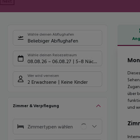
Next
Wähle deinen Abflughafen
Ang
Beliebiger Abflughafen
Hote
Wähle deinen Reisezeitraum
Mon
08.08.26
–
06.08.27
5-8 Nächte
Dieses
Wer wird verreisen
Sehens
2 Erwachsene
Keine Kinder
Zugang
über b
funkti
Zimmer & Verpflegung
und we
Zim
Zimmertypen wählen
Intern