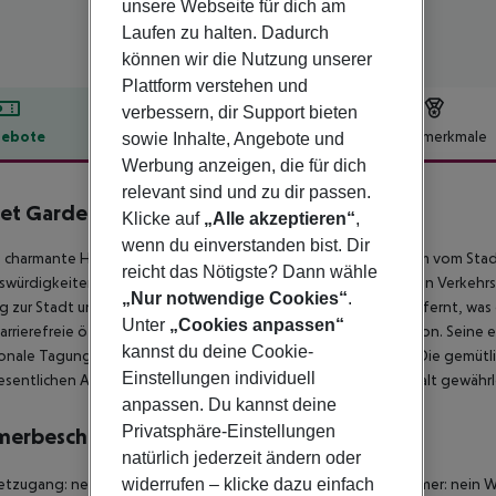
unsere Webseite für dich am
Laufen zu halten. Dadurch
können wir die Nutzung unserer
Plattform verstehen und
verbessern, dir Support bieten
ebote
Hotelbeschreibung
Hotelmerkmale
sowie Inhalte, Angebote und
Werbung anzeigen, die für dich
lbeschreibung
relevant sind und zu dir passen.
et Garden Hotel Amsterdam
Klicke auf
„Alle akzeptieren“
,
4
wenn du einverstanden bist. Dir
 charmante Hotel in Amsterdam liegt günstig, weniger als 4 km vom Sta
reicht das Nötigste? Dann wähle
würdigkeiten zu erreichen. Nur 1 km von wichtigen öffentlichen Verkehr
„Nur notwendige Cookies“
.
 zur Stadt und darüber hinaus. Der Flughafen ist nur 12 km entfernt, was
Unter
„Cookies anpassen“
arrierefreie öffentliche Bereiche und eine einladende Rezeption. Sein
kannst du deine Cookie-
onale Tagungseinrichtungen Geschäftsreisende ansprechen. Die gemütl
Einstellungen individuell
sentlichen Annehmlichkeiten, die einen erholsamen Aufenthalt gewährl
anpassen. Du kannst deine
Privatsphäre-Einstellungen
merbeschreibung
natürlich jederzeit ändern oder
widerrufen – klicke dazu einfach
etzugang: nein
Für Rollstühle geeignet
Barrierefreies Badezimmer: nein
W