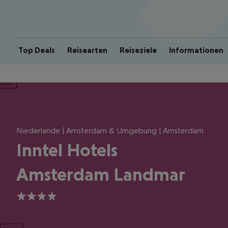
Top Deals
Reisearten
Reiseziele
Informationen
ious
Niederlande | Amsterdam & Umgebung | Amsterdam
Inntel Hotels
Amsterdam Landmar
4