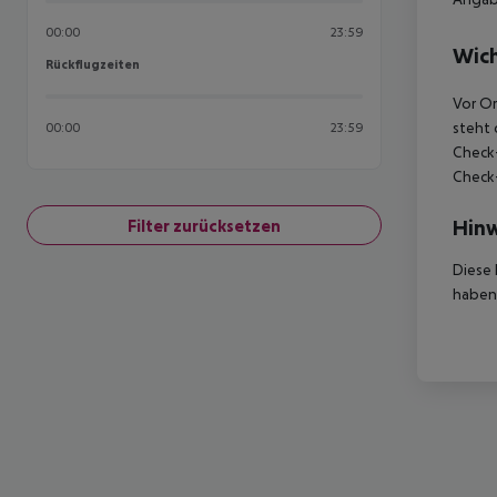
00:00
23:59
Wich
Rückflugzeiten
Rückflugzeiten
Vor Or
steht 
00:00
23:59
Check-
Check-
Hinw
Filter zurücksetzen
Diese 
haben,