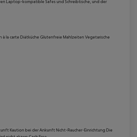
ren Laptop-kompatible Safes und Schreibtische, und der
à la carte
Diätküche
Glutenfreie Mahlzeiten
Vegetarische
 akzeptieren
kunft
Kaution bei der Ankunft
Nicht-Raucher-Einrichtung
Die
wird nicht akzep
Cash Free