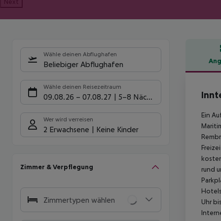
Next
Wähle deinen Abflughafen
Ang
Beliebiger Abflughafen
Hote
Wähle deinen Reisezeitraum
Innt
09.08.26
–
07.08.27
5-8 Nächte
Ein Au
Wer wird verreisen
Mariti
2 Erwachsene
Keine Kinder
Rembra
Freize
koste
Zimmer & Verpflegung
rund u
Parkpl
Hotels
Zimmertypen wählen
Uhr bi
Intern