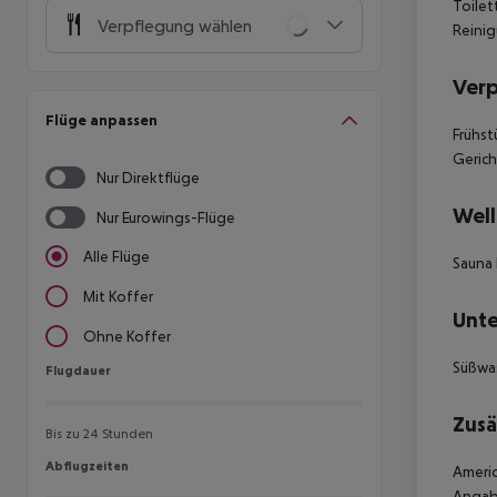
Toilet
Verpflegung wählen
Reinig
Ver
Flüge anpassen
Frühs
Geric
Nur Direktflüge
Well
Nur Eurowings-Flüge
Alle Flüge
Sauna
Mit Koffer
Unte
Ohne Koffer
Süßwas
Flugdauer
Flugdauer
Zusä
Bis zu 24 Stunden
Abflugzeiten
Abflugzeiten
Americ
Angabe