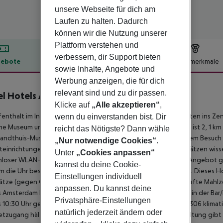
unsere Webseite für dich am
Laufen zu halten. Dadurch
können wir die Nutzung unserer
Plattform verstehen und
verbessern, dir Support bieten
ebote
Hotelbeschreibung
Hotelmerkmale
sowie Inhalte, Angebote und
lbeschreibung
Werbung anzeigen, die für dich
relevant sind und zu dir passen.
el Hotels Amsterdam Landmar
Klicke auf
„Alle akzeptieren“
,
4
fenthalt im Inntel Hotels Amsterdam Landmark bringt dich mitten ins Z
wenn du einverstanden bist. Dir
me Museum und Tropenmuseum entfernt. Dieses Hotel mit Spa ist 2, 1 km
reicht das Nötigste? Dann wähle
ndthuis-Museum entfernt. Nimm dir Zeit und lass dich bei einem Besuch i
„Nur notwendige Cookies“
.
iteinrichtungen, darunter ein Innenpool und eine Sauna, zu schätzen wi
Unter
„Cookies anpassen“
nloser WLAN-Internetzugang und ein Concierge-Service. Zum Angebot g
kannst du deine Cookie-
m die Uhr besetzte Rezeption und eine Gepäckaufbewahrung. Dieses Ho
Einstellungen individuell
ätze (gegen Gebühr) sind vorhanden. Genieße eine schmackhafte Mahlzeit
anpassen. Du kannst deine
 Amsterdam Landmark bewirtet. Lass den Tag bei einem Drink in der Bar/
Privatsphäre-Einstellungen
s 10:30 Uhr gegen Aufpreis angeboten. Fühl dich in einem der 306 klima
natürlich jederzeit ändern oder
etzugang hält dich auf dem Laufenden, und für deine Unterhaltung gibt