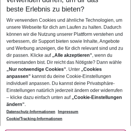
09.08.26
–
07.08.27
5-8 Nächte
beste Erlebnis zu bieten?
Wer wird verreisen
Wir verwenden Cookies und ähnliche Technologien, um
2 Erwachsene
Keine Kinder
unsere Webseite für dich am Laufen zu halten. Dadurch
können wir die Nutzung unserer Plattform verstehen und
Mehr Filter anzeigen
verbessern, dir Support bieten sowie Inhalte, Angebote
und Werbung anzeigen, die für dich relevant sind und zu
dir passen. Klicke auf
„Alle akzeptieren“
, wenn du
einverstanden bist. Dir reicht das Nötigste? Dann wähle
„Nur notwendige Cookies“
. Unter
„Cookies
anpassen“
kannst du deine Cookie-Einstellungen
Footer
Footer navigation
individuell anpassen. Du kannst deine Privatsphäre-
Über uns
Einstellungen natürlich jederzeit ändern oder widerrufen
AGB
– klicke dazu einfach unten auf
„Cookie-Einstellungen
Service & Hilfe
Bestpreisgarantie
ändern“
.
Datenschutz-Informationen
Impressum
Agenturbetreuung
Cookie-Einstellungen ändern
Folge uns
Barrierefreies Reisen
Cookie/Tracking-Informationen
Cookie-Richtlinie
Check-in
Datenschutz