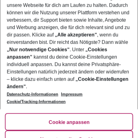
unsere Webseite für dich am Laufen zu halten. Dadurch
können wir die Nutzung unserer Plattform verstehen und
Mehr Filter anzeigen
verbessern, dir Support bieten sowie Inhalte, Angebote
und Werbung anzeigen, die für dich relevant sind und zu
dir passen. Klicke auf
„Alle akzeptieren“
, wenn du
einverstanden bist. Dir reicht das Nötigste? Dann wähle
„Nur notwendige Cookies“
. Unter
„Cookies
anpassen“
kannst du deine Cookie-Einstellungen
Footer
Footer navigation
individuell anpassen. Du kannst deine Privatsphäre-
Über uns
Einstellungen natürlich jederzeit ändern oder widerrufen
AGB
– klicke dazu einfach unten auf
„Cookie-Einstellungen
Service & Hilfe
Bestpreisgarantie
ändern“
.
Datenschutz-Informationen
Impressum
Agenturbetreuung
Cookie-Einstellungen ändern
Folge uns
Barrierefreies Reisen
Cookie/Tracking-Informationen
Cookie-Richtlinie
Check-in
Datenschutz
FAQ
Fakten
Cookie anpassen
HanseMerkur Reiseversicherung
Flexibel buchen
Hilfe & Kontakt
Impressum
Newsletter