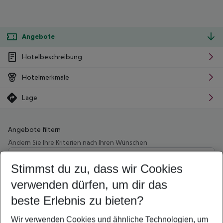
Angebote
Hotelbeschreibung
Hotelmerkmale
Lage
Angebote filtern
Ändern Sie Ihre Kriterien nach Ihren Wünschen
Wähle deinen Abflughafen
Beliebiger Abflughafen
Stimmst du zu, dass wir Cookies
verwenden dürfen, um dir das
Wähle deinen Reisezeitraum
09.08.26
–
07.08.27
5-8 Nächte
beste Erlebnis zu bieten?
Wer wird verreisen
Wir verwenden Cookies und ähnliche Technologien, um
2 Erwachsene
Keine Kinder