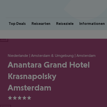
Top Deals
Reisearten
Reiseziele
Informationen
ious
Niederlande | Amsterdam & Umgebung | Amsterdam
Anantara Grand Hotel
Krasnapolsky
Amsterdam
5