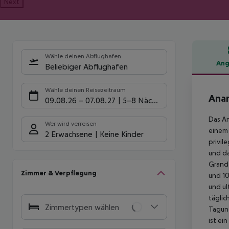
Next
Wähle deinen Abflughafen
Ang
Beliebiger Abflughafen
Hote
Wähle deinen Reisezeitraum
Anan
09.08.26
–
07.08.27
5-8 Nächte
Das An
Wer wird verreisen
einem 
2 Erwachsene
Keine Kinder
privil
und da
Grand 
Zimmer & Verpflegung
und 10
und ul
täglic
Zimmertypen wählen
Tagung
ist ei