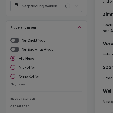
und bi
Verpflegung wählen
Zim
Haartr
Flüge anpassen
nein S
Nur Direktflüge
Ver
Nur Eurowings-Flüge
Frühst
Alle Flüge
Spor
Mit Koffer
Ohne Koffer
Fitnes
Flugdauer
Flugdauer
Well
Bis zu 24 Stunden
Massa
Abflugzeiten
Abflugzeiten