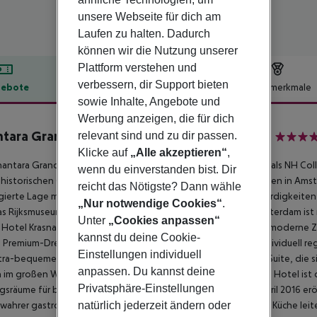
unsere Webseite für dich am
Laufen zu halten. Dadurch
können wir die Nutzung unserer
Plattform verstehen und
verbessern, dir Support bieten
ebote
Hotelbeschreibung
Hotelmerkmale
sowie Inhalte, Angebote und
lbeschreibung
Werbung anzeigen, die für dich
tara Grand Hotel Krasnapolsky Amsterdam
relevant sind und zu dir passen.
5
Klicke auf
„Alle akzeptieren“
,
antara Grand Hotel Krasnapolsky Amsterdam, früher bekannt als NH Coll
wenn du einverstanden bist. Dir
historischen Gebäude aus dem Jahr 1855 und ist ein Wahrzeichen in Amst
reicht das Nötigste? Dann wähle
egierte Lage mit Blick auf den Königspalast. Viele der Sehenswürdigkei
„Nur notwendige Cookies“
.
s Rijksmuseum, sind zu Fuß erreichbar. Der Hauptbahnhof Amsterdam ist n
Unter
„Cookies anpassen“
Hotel Krasnapolsky Amsterdam verfügt über 402 geräumige, moderne Zimm
kannst du deine Cookie-
 Premium-Dreibettzimmer. Jedes Zimmer verfügt über eine individuell r
Einstellungen individuell
tra-bequeme Matratzen. Der Inbegriff von Luxus ist die Royal Suite, die si
anpassen. Du kannst deine
h im großen Wintergarten aus dem 19. Jahrhundert serviert. Das Hotel is
Privatsphäre-Einstellungen
sräume für bis zu 1500 Personen. The White Room, das im April 2016 erö
natürlich jederzeit ändern oder
n wahrer gastronomischer Genuss, in dem Jacob Jan Boerma die Küche leit