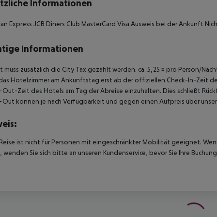
tzliche Informationen
an Express JCB Diners Club MasterCard Visa Ausweis bei der Ankunft Nic
tige Informationen
t muss zusätzlich die City Tax gezahlt werden. ca. 5,25 ¤ pro Person/Na
das Hotelzimmer am Ankunftstag erst ab der offiziellen Check-In-Zeit des
Out-Zeit des Hotels am Tag der Abreise einzuhalten. Dies schließt Rückf
Out können je nach Verfügbarkeit und gegen einen Aufpreis über unser
eis:
Reise ist nicht für Personen mit eingeschränkter Mobilität geeignet. We
 wenden Sie sich bitte an unseren Kundenservice, bevor Sie Ihre Buchung