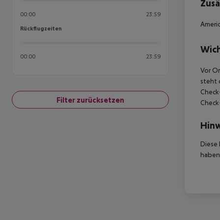
Zusä
00:00
23:59
Americ
Rückflugzeiten
Rückflugzeiten
Wich
00:00
23:59
Vor Or
steht 
Check-
Filter zurücksetzen
Check-
Hinw
Diese 
haben,