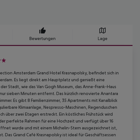
Bewertungen
Lage
ection Amsterdam Grand Hotel Krasnapolsky, befindet sich in
erdam. Es liegt direkt am Hauptplatz und genießt eine
ten der Stadt, wie das Van Gogh Museum, das Anne-Frank-Haus
ur sieben Minuten entfernt. Das kürzlich renovierte Anantara
er. Es gibt 8 Familienzimmer, 35 Apartments mit Kanalblick
egulierbare Klimaanlage, Nespresso-Maschinen, Regenduschen
ch über zwei Etagen erstreckt. Ein köstliches Frühstück wird
t der perfekte Rahmen für eine Hochzeit und verfügt über 16
ffnet wurde und mit einem Michelin-Stern ausgezeichnet ist,
et. Das Grand Café Krasnapolsky ist ideal für Geschäftsessen