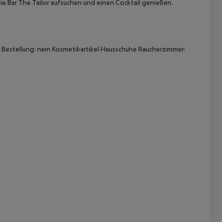
ie Bar The Tailor aufsuchen und einen Cocktail genießen.
Bestellung: nein Kosmetikartikel Hausschuhe Raucherzimmer:
 akzeptieren