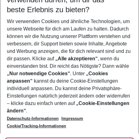
12.08.26
–
10.08.27
5-8 Nächte
beste Erlebnis zu bieten?
Wer wird verreisen
Wir verwenden Cookies und ähnliche Technologien, um
2 Erwachsene
Keine Kinder
unsere Webseite für dich am Laufen zu halten. Dadurch
können wir die Nutzung unserer Plattform verstehen und
Mehr Filter anzeigen
verbessern, dir Support bieten sowie Inhalte, Angebote
und Werbung anzeigen, die für dich relevant sind und zu
dir passen. Klicke auf
„Alle akzeptieren“
, wenn du
einverstanden bist. Dir reicht das Nötigste? Dann wähle
„Nur notwendige Cookies“
. Unter
„Cookies
anpassen“
kannst du deine Cookie-Einstellungen
Footer
Footer navigation
individuell anpassen. Du kannst deine Privatsphäre-
Über uns
Einstellungen natürlich jederzeit ändern oder widerrufen
AGB
– klicke dazu einfach unten auf
„Cookie-Einstellungen
Service & Hilfe
Bestpreisgarantie
ändern“
.
Datenschutz-Informationen
Impressum
Agenturbetreuung
Cookie-Einstellungen ändern
Folge uns
Barrierefreies Reisen
Cookie/Tracking-Informationen
Cookie-Richtlinie
Check-in
Datenschutz