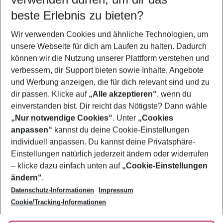
10.08.26
–
08.08.27
5-8 Nächte
beste Erlebnis zu bieten?
Wer wird verreisen
Wir verwenden Cookies und ähnliche Technologien, um
2 Erwachsene
Keine Kinder
unsere Webseite für dich am Laufen zu halten. Dadurch
können wir die Nutzung unserer Plattform verstehen und
Mehr Filter anzeigen
verbessern, dir Support bieten sowie Inhalte, Angebote
und Werbung anzeigen, die für dich relevant sind und zu
dir passen. Klicke auf
„Alle akzeptieren“
, wenn du
einverstanden bist. Dir reicht das Nötigste? Dann wähle
„Nur notwendige Cookies“
. Unter
„Cookies
anpassen“
kannst du deine Cookie-Einstellungen
Footer
Footer navigation
individuell anpassen. Du kannst deine Privatsphäre-
Über uns
Einstellungen natürlich jederzeit ändern oder widerrufen
AGB
– klicke dazu einfach unten auf
„Cookie-Einstellungen
Service & Hilfe
Bestpreisgarantie
ändern“
.
Datenschutz-Informationen
Impressum
Agenturbetreuung
Cookie-Einstellungen ändern
Folge uns
Barrierefreies Reisen
Cookie/Tracking-Informationen
Cookie-Richtlinie
Check-in
Datenschutz