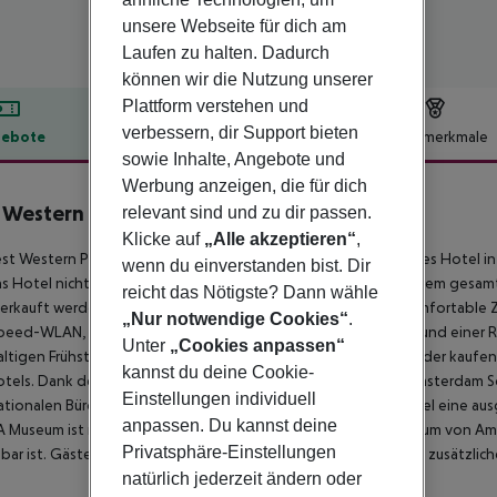
unsere Webseite für dich am
Laufen zu halten. Dadurch
können wir die Nutzung unserer
Plattform verstehen und
verbessern, dir Support bieten
ebote
Hotelbeschreibung
Hotelmerkmale
sowie Inhalte, Angebote und
lbeschreibung
Werbung anzeigen, die für dich
 Western Plus Hotel Amstelveen
relevant sind und zu dir passen.
4
Klicke auf
„Alle akzeptieren“
,
st Western Plus Hotel Amstelveen ist ein zu 100 % alkoholfreies Hotel i
wenn du einverstanden bist. Dir
as Hotel nicht in der Stadt Amsterdam befindet und dass auf dem gesa
reicht das Nötigste? Dann wähle
erkauft werden. Das Hotel verfügt über 100 moderne und komfortable Zi
„Nur notwendige Cookies“
.
eed-WLAN, einer Nespresso-Maschine, einem Wasserkocher und einer Reg
Unter
„Cookies anpassen“
altigen Frühstücksbuffet, halten Sie sich im Fitnessraum aktiv oder kaufe
kannst du deine Cookie-
tels. Dank der günstigen Lage in der Nähe des Flughafens Amsterdam Sc
Einstellungen individuell
ationalen Büros von Canon, Brother und Mitsubishi ist das Hotel eine a
anpassen. Du kannst deine
Museum ist nur 10 Autominuten entfernt, während das Zentrum von Ams
Privatsphäre-Einstellungen
hbar ist. Gäste, die mit dem Auto anreisen, können gegen eine zusätzlic
natürlich jederzeit ändern oder