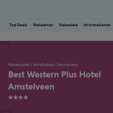
Top Deals
Reisearten
Reiseziele
Informationen
ious
Niederlande | Nordholland | Amstelveen
Best Western Plus Hotel
Amstelveen
4