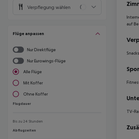
Zim
Verpflegung wählen
Intern
auf Be
Flüge anpassen
Ver
Nur Direktflüge
Snacks
Nur Eurowings-Flüge
Spor
Alle Flüge
Fitnes
Mit Koffer
Ohne Koffer
Unte
Flugdauer
Flugdauer
TV-R
Bis zu 24 Stunden
Zusä
Abflugzeiten
Abflugzeiten