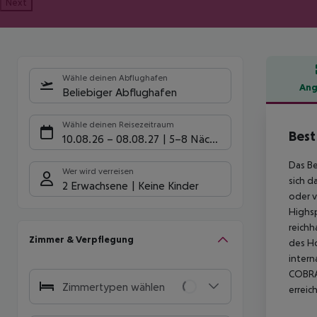
Next
Wähle deinen Abflughafen
Ang
Beliebiger Abflughafen
Hote
Wähle deinen Reisezeitraum
Best
10.08.26
–
08.08.27
5-8 Nächte
Das Be
Wer wird verreisen
sich d
2 Erwachsene
Keine Kinder
oder v
Highsp
reichh
Zimmer & Verpflegung
des Ho
intern
COBRA 
Zimmertypen wählen
erreic