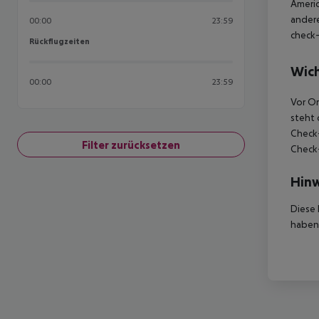
Americ
andere
00:00
23:59
check-
Rückflugzeiten
Rückflugzeiten
Wich
00:00
23:59
Vor Or
steht 
Check-
Filter zurücksetzen
Check-
Hinw
Diese 
haben,