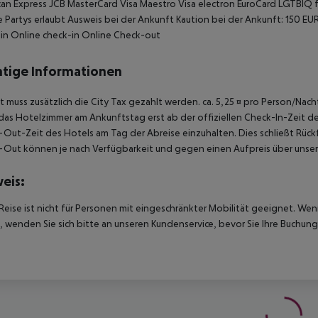
an Express JCB MasterCard Visa Maestro Visa electron EuroCard LGTBIQ 
 Partys erlaubt Ausweis bei der Ankunft Kaution bei der Ankunft: 150 EUR
in Online check-in Online Check-out
tige Informationen
t muss zusätzlich die City Tax gezahlt werden. ca. 5,25 ¤ pro Person/Na
das Hotelzimmer am Ankunftstag erst ab der offiziellen Check-In-Zeit des
Out-Zeit des Hotels am Tag der Abreise einzuhalten. Dies schließt Rückf
Out können je nach Verfügbarkeit und gegen einen Aufpreis über unser
eis:
Reise ist nicht für Personen mit eingeschränkter Mobilität geeignet. We
 wenden Sie sich bitte an unseren Kundenservice, bevor Sie Ihre Buchung