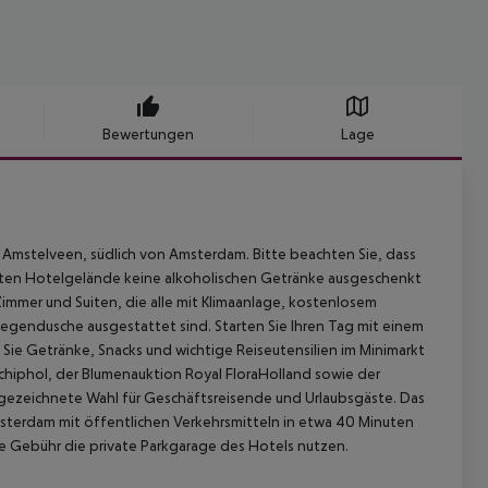
Bewertungen
Lage
n Amstelveen, südlich von Amsterdam. Bitte beachten Sie, dass
mten Hotelgelände keine alkoholischen Getränke ausgeschenkt
mmer und Suiten, die alle mit Klimaanlage, kostenlosem
endusche ausgestattet sind. Starten Sie Ihren Tag mit einem
n Sie Getränke, Snacks und wichtige Reiseutensilien im Minimarkt
hiphol, der Blumenauktion Royal FloraHolland sowie der
usgezeichnete Wahl für Geschäftsreisende und Urlaubsgäste. Das
terdam mit öffentlichen Verkehrsmitteln in etwa 40 Minuten
he Gebühr die private Parkgarage des Hotels nutzen.