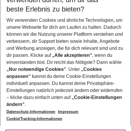
09.08.26
–
07.08.27
5-8 Nächte
beste Erlebnis zu bieten?
Wer wird verreisen
Wir verwenden Cookies und ähnliche Technologien, um
2 Erwachsene
Keine Kinder
unsere Webseite für dich am Laufen zu halten. Dadurch
können wir die Nutzung unserer Plattform verstehen und
Mehr Filter anzeigen
verbessern, dir Support bieten sowie Inhalte, Angebote
und Werbung anzeigen, die für dich relevant sind und zu
dir passen. Klicke auf
„Alle akzeptieren“
, wenn du
einverstanden bist. Dir reicht das Nötigste? Dann wähle
„Nur notwendige Cookies“
. Unter
„Cookies
anpassen“
kannst du deine Cookie-Einstellungen
Footer
Footer navigation
individuell anpassen. Du kannst deine Privatsphäre-
Über uns
Einstellungen natürlich jederzeit ändern oder widerrufen
AGB
– klicke dazu einfach unten auf
„Cookie-Einstellungen
Service & Hilfe
Bestpreisgarantie
ändern“
.
Datenschutz-Informationen
Impressum
Agenturbetreuung
Cookie-Einstellungen ändern
Folge uns
Barrierefreies Reisen
Cookie/Tracking-Informationen
Cookie-Richtlinie
Check-in
Datenschutz