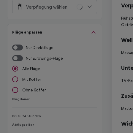
Ver
Verpflegung wählen
Frühs
Geträ
Flüge anpassen
Well
Nur Direktflüge
Massa
Nur Eurowings-Flüge
Unte
Alle Flüge
Mit Koffer
TV-Rau
Ohne Koffer
Zusä
Flugdauer
Flugdauer
Master
Bis zu 24 Stunden
Wich
Abflugzeiten
Abflugzeiten