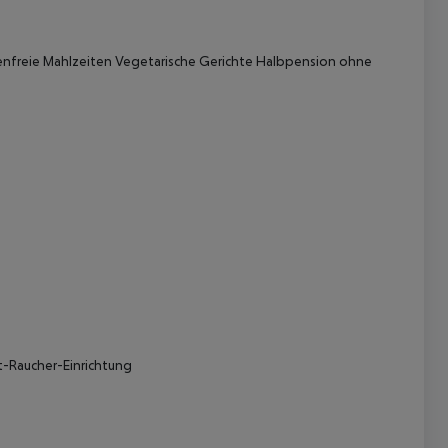
nfreie Mahlzeiten Vegetarische Gerichte Halbpension ohne
 akzeptieren
t-Raucher-Einrichtung