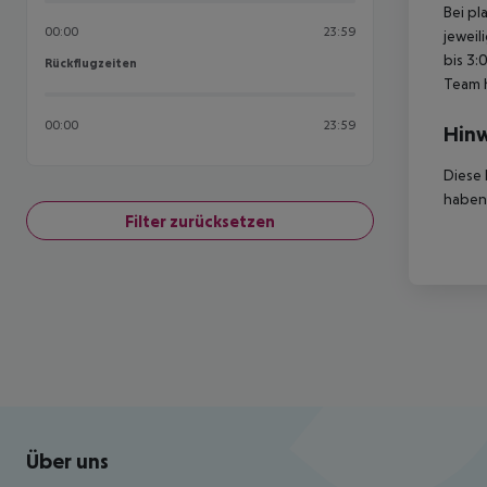
Bei pl
00:00
23:59
jeweil
bis 3:
Rückflugzeiten
Rückflugzeiten
Team 
00:00
23:59
Hinw
Diese 
haben,
Filter zurücksetzen
Footer
Footer navigation
Über uns