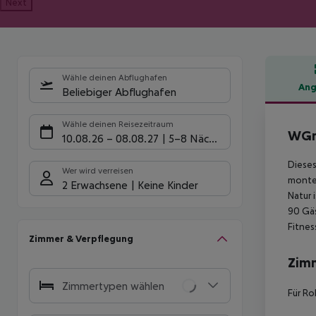
Next
Wähle deinen Abflughafen
Ang
Beliebiger Abflughafen
Hote
Wähle deinen Reisezeitraum
WGr
10.08.26
–
08.08.27
5-8 Nächte
Dieses
Wer wird verreisen
monten
2 Erwachsene
Keine Kinder
Natur 
90 Gäs
Fitnes
Zimmer & Verpflegung
Zim
Zimmertypen wählen
Für Ro