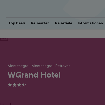
Top Deals
Reisearten
Reiseziele
Informationen
ious
Montenegro | Montenegro | Petrovac
WGrand Hotel
3.5