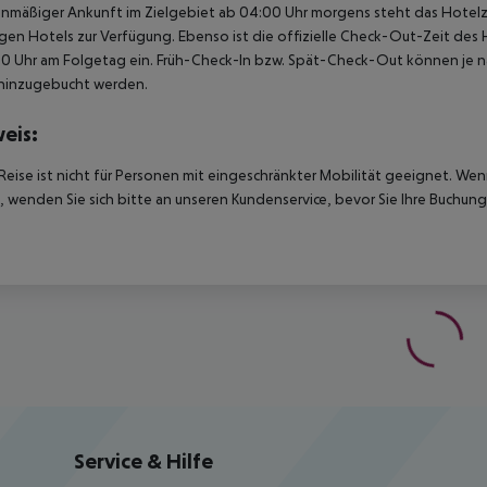
anmäßiger Ankunft im Zielgebiet ab 04:00 Uhr morgens steht das Hotelz
igen Hotels zur Verfügung. Ebenso ist die offizielle Check-Out-Zeit des 
00 Uhr am Folgetag ein. Früh-Check-In bzw. Spät-Check-Out können je n
hinzugebucht werden.
eis:
Reise ist nicht für Personen mit eingeschränkter Mobilität geeignet. We
 wenden Sie sich bitte an unseren Kundenservice, bevor Sie Ihre Buchung
Service & Hilfe