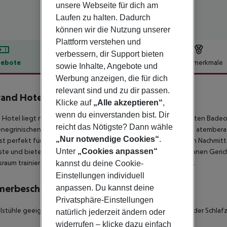
unsere Webseite für dich am
Laufen zu halten. Dadurch
können wir die Nutzung unserer
Plattform verstehen und
verbessern, dir Support bieten
ebote
Hotelbeschreibung
Hotelmerkmale
sowie Inhalte, Angebote und
Werbung anzeigen, die für dich
lbeschreibung
relevant sind und zu dir passen.
and Hotel
Klicke auf
„Alle akzeptieren“
,
3.5
wenn du einverstanden bist. Dir
 Hotel liegt nur 300 Meter vom malerischen Strand im charmanten Badeo
reicht das Nötigste? Dann wähle
egrinischen Urlaub. Das Restaurant in der obersten Etage mit atember
„Nur notwendige Cookies“
.
ist perfekt für ein köstliches Abendessen oder einen Kaffee am Nachmittag
Unter
„Cookies anpassen“
te und bietet eine köstliche Auswahl an lokalen und mediterranen Geric
sraum trainieren oder sich mit einer Massage verwöhnen lassen.
kannst du deine Cookie-
Einstellungen individuell
merbeschreibung
anpassen. Du kannst deine
Privatsphäre-Einstellungen
llstühle geeignet: nein Barrierefreies Badezimmer: nein Anzahl der Schlaf
natürlich jederzeit ändern oder
widerrufen – klicke dazu einfach