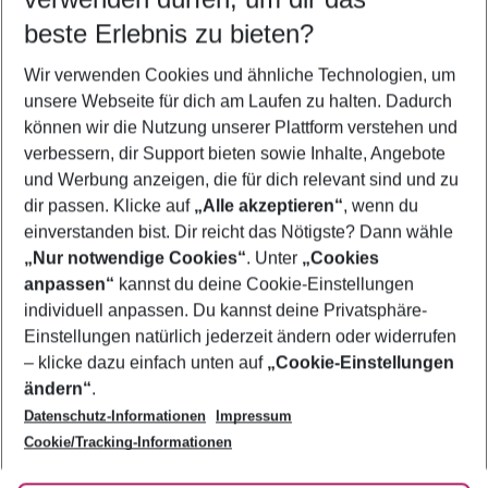
11.08.26
–
09.08.27
5-8 Nächte
beste Erlebnis zu bieten?
Wer wird verreisen
Wir verwenden Cookies und ähnliche Technologien, um
2 Erwachsene
Keine Kinder
unsere Webseite für dich am Laufen zu halten. Dadurch
können wir die Nutzung unserer Plattform verstehen und
Mehr Filter anzeigen
verbessern, dir Support bieten sowie Inhalte, Angebote
und Werbung anzeigen, die für dich relevant sind und zu
dir passen. Klicke auf
„Alle akzeptieren“
, wenn du
einverstanden bist. Dir reicht das Nötigste? Dann wähle
„Nur notwendige Cookies“
. Unter
„Cookies
anpassen“
kannst du deine Cookie-Einstellungen
Footer
Footer navigation
individuell anpassen. Du kannst deine Privatsphäre-
Über uns
Einstellungen natürlich jederzeit ändern oder widerrufen
AGB
– klicke dazu einfach unten auf
„Cookie-Einstellungen
Service & Hilfe
Bestpreisgarantie
ändern“
.
Datenschutz-Informationen
Impressum
Agenturbetreuung
Cookie-Einstellungen ändern
Folge uns
Barrierefreies Reisen
Cookie/Tracking-Informationen
Cookie-Richtlinie
Check-in
Datenschutz