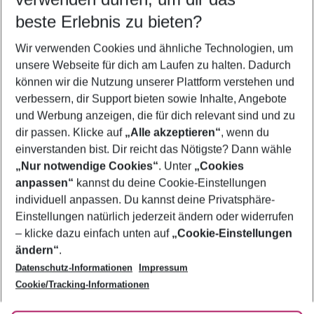
11.08.26
–
09.08.27
5-8 Nächte
beste Erlebnis zu bieten?
Wer wird verreisen
Wir verwenden Cookies und ähnliche Technologien, um
2 Erwachsene
Keine Kinder
unsere Webseite für dich am Laufen zu halten. Dadurch
können wir die Nutzung unserer Plattform verstehen und
Mehr Filter anzeigen
verbessern, dir Support bieten sowie Inhalte, Angebote
und Werbung anzeigen, die für dich relevant sind und zu
dir passen. Klicke auf
„Alle akzeptieren“
, wenn du
einverstanden bist. Dir reicht das Nötigste? Dann wähle
„Nur notwendige Cookies“
. Unter
„Cookies
anpassen“
kannst du deine Cookie-Einstellungen
Footer
Footer navigation
individuell anpassen. Du kannst deine Privatsphäre-
Über uns
Einstellungen natürlich jederzeit ändern oder widerrufen
AGB
– klicke dazu einfach unten auf
„Cookie-Einstellungen
Service & Hilfe
Bestpreisgarantie
ändern“
.
Datenschutz-Informationen
Impressum
Agenturbetreuung
Cookie-Einstellungen ändern
Folge uns
Barrierefreies Reisen
Cookie/Tracking-Informationen
Cookie-Richtlinie
Check-in
Datenschutz