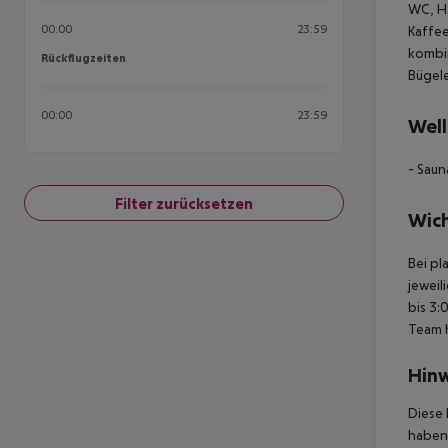
WC, Ha
00:00
23:59
Kaffee
kombin
Rückflugzeiten
Rückflugzeiten
Bügele
00:00
23:59
Well
- Sau
Filter zurücksetzen
Wich
Bei pl
jeweil
bis 3:
Team 
Hinw
Diese 
haben,