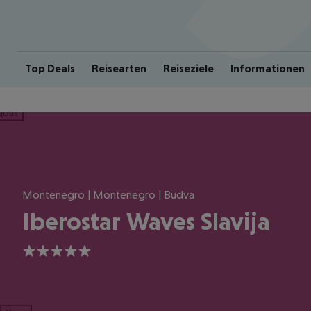
Top Deals
Reisearten
Reiseziele
Informationen
ious
Montenegro | Montenegro | Budva
Iberostar Waves Slavija
5