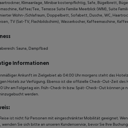
artrockner, Klimaanlage, Minibar kostenpflichtig, Safe, Bügelbrett, Büge
maschine, Kaffee/Tee, Terrasse Suite Familie Meerblick (WIM), Suite Famili
ierter Wohn-/Schlafraum, Doppelbett, Sofabett, Dusche, WC, Haartrockne
isen, TV (Sat-TV, Flachbildschirm), Wasserkocher, Kaffeemaschine, Kaffe
ness
nabereich: Sauna, Dampfbad
tige Informationen
anmäßiger Ankunft im Zielgebiet ab 04:00 Uhr morgens steht das Hotelz
igen Hotels zur Verfügung. Ebenso ist die offizielle Check-Out-Zeit des 
00 Uhr am Folgetag ein. Früh-Check-In bzw. Spät-Check-Out können je n
hinzugebucht werden.
eis:
Reise ist nicht für Personen mit eingeschränkter Mobilität geeignet. We
 wenden Sie sich bitte an unseren Kundenservice, bevor Sie Ihre Buchung