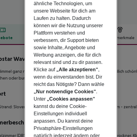
ähnliche Technologien, um
unsere Webseite für dich am
Laufen zu halten. Dadurch
können wir die Nutzung unserer
Plattform verstehen und
ebote
Hotelbeschreibung
Hotelmerkmale
verbessern, dir Support bieten
sowie Inhalte, Angebote und
lbeschreibung
Werbung anzeigen, die für dich
ostar Waves Slavija
relevant sind und zu dir passen.
5
Klicke auf
„Alle akzeptieren“
,
mmel ganz nah auf der Dachterrasse mit Infinity-Pool – unendlich schön!
wenn du einverstanden bist. Dir
hen oder bummeln Sie hinunter zum Strand Slovenska.
reicht das Nötigste? Dann wähle
„Nur notwendige Cookies“
.
ort
Unter
„Cookies anpassen“
kannst du deine Cookie-
Strand: Slovenska Beach, ca. 250 m - zur Altstadt: Budva, ca. 2 km - zentra
Einstellungen individuell
anpassen. Du kannst deine
merbeschreibung
Privatsphäre-Einstellungen
natürlich jederzeit ändern oder
zimmer (DB1), Doppelzimmer (DB2) - 31-35 qm, Dusche, Haartrockner, Kli