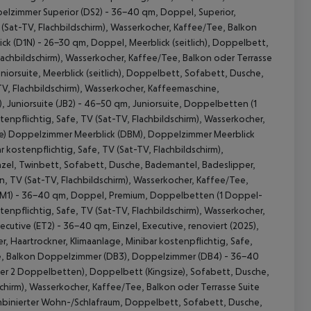
elzimmer Superior (DS2) - 36-40 qm, Doppel, Superior,
 (Sat-TV, Flachbildschirm), Wasserkocher, Kaffee/Tee, Balkon
ck (D1N) - 26-30 qm, Doppel, Meerblick (seitlich), Doppelbett,
Flachbildschirm), Wasserkocher, Kaffee/Tee, Balkon oder Terrasse
 Juniorsuite, Meerblick (seitlich), Doppelbett, Sofabett, Dusche,
TV, Flachbildschirm), Wasserkocher, Kaffeemaschine,
, Juniorsuite (JB2) - 46-50 qm, Juniorsuite, Doppelbetten (1
tenpflichtig, Safe, TV (Sat-TV, Flachbildschirm), Wasserkocher,
se) Doppelzimmer Meerblick (DBM), Doppelzimmer Meerblick
 akzeptieren
 kostenpflichtig, Safe, TV (Sat-TV, Flachbildschirm),
inzel, Twinbett, Sofabett, Dusche, Bademantel, Badeslipper,
n, TV (Sat-TV, Flachbildschirm), Wasserkocher, Kaffee/Tee,
M1) - 36-40 qm, Doppel, Premium, Doppelbetten (1 Doppel-
enpflichtig, Safe, TV (Sat-TV, Flachbildschirm), Wasserkocher,
cutive (ET2) - 36-40 qm, Einzel, Executive, renoviert (2025),
, Haartrockner, Klimaanlage, Minibar kostenpflichtig, Safe,
Tee, Balkon Doppelzimmer (DB3), Doppelzimmer (DB4) - 36-40
oder 2 Doppelbetten), Doppelbett (Kingsize), Sofabett, Dusche,
schirm), Wasserkocher, Kaffee/Tee, Balkon oder Terrasse Suite
, kombinierter Wohn-/Schlafraum, Doppelbett, Sofabett, Dusche,