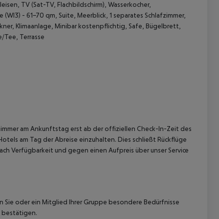
leisen, TV (Sat-TV, Flachbildschirm), Wasserkocher,
e (WI3) - 61-70 qm, Suite, Meerblick, 1 separates Schlafzimmer,
r, Klimaanlage, Minibar kostenpflichtig, Safe, Bügelbrett,
e/Tee, Terrasse
immer am Ankunftstag erst ab der offiziellen Check-In-Zeit des
Hotels am Tag der Abreise einzuhalten. Dies schließt Rückflüge
ach Verfügbarkeit und gegen einen Aufpreis über unser Service
nn Sie oder ein Mitglied Ihrer Gruppe besondere Bedürfnisse
 bestätigen.