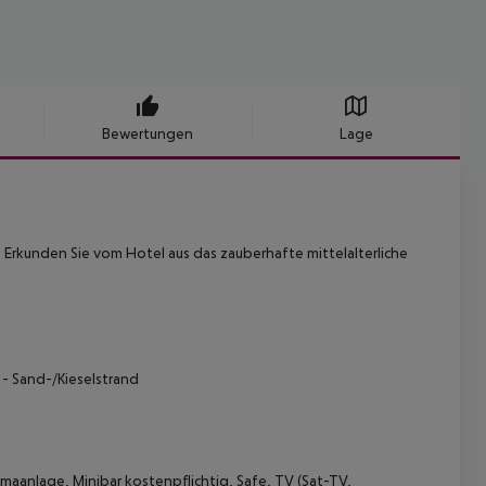
Bewertungen
Lage
 Erkunden Sie vom Hotel aus das zauberhafte mittelalterliche
l - Sand-/Kieselstrand
maanlage, Minibar kostenpflichtig, Safe, TV (Sat-TV,