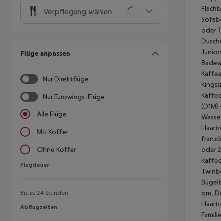
Flachb
Verpflegung wählen
Sofabe
oder T
Dusche
Junior
Flüge anpassen
Badewa
Kaffee
Nur Direktflüge
Kingsi
Kaffee
Nur Eurowings-Flüge
(D1M) 
Alle Flüge
Wasser
Haartr
Mit Koffer
franz
oder 2
Ohne Koffer
Kaffee
Flugdauer
Flugdauer
Twinbe
Bügelb
qm, Do
Bis zu 24 Stunden
Haartr
Abflugzeiten
Abflugzeiten
Famili