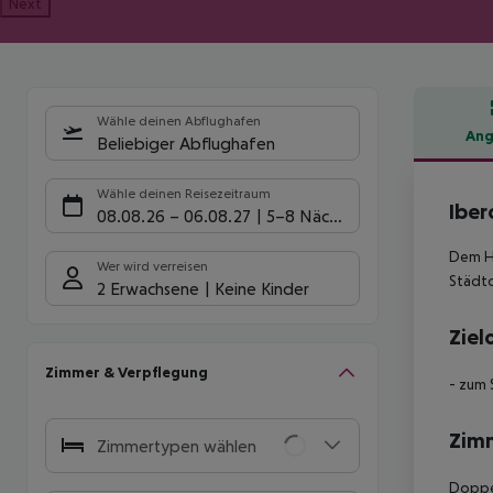
Next
Wähle deinen Abflughafen
Ang
Beliebiger Abflughafen
Hote
Wähle deinen Reisezeitraum
Iber
08.08.26
–
06.08.27
5-8 Nächte
Dem Hi
Wer wird verreisen
Städtc
2 Erwachsene
Keine Kinder
Ziel
Zimmer & Verpflegung
- zum 
Zim
Zimmertypen wählen
Doppel