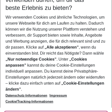
09.08.26
–
07.08.27
5-8 Nächte
beste Erlebnis zu bieten?
Wer wird verreisen
Wir verwenden Cookies und ähnliche Technologien, um
2 Erwachsene
Keine Kinder
unsere Webseite für dich am Laufen zu halten. Dadurch
können wir die Nutzung unserer Plattform verstehen und
Mehr Filter anzeigen
verbessern, dir Support bieten sowie Inhalte, Angebote
und Werbung anzeigen, die für dich relevant sind und zu
dir passen. Klicke auf
„Alle akzeptieren“
, wenn du
einverstanden bist. Dir reicht das Nötigste? Dann wähle
„Nur notwendige Cookies“
. Unter
„Cookies
anpassen“
kannst du deine Cookie-Einstellungen
Footer
Footer navigation
individuell anpassen. Du kannst deine Privatsphäre-
Über uns
Einstellungen natürlich jederzeit ändern oder widerrufen
AGB
– klicke dazu einfach unten auf
„Cookie-Einstellungen
Service & Hilfe
Bestpreisgarantie
ändern“
.
Datenschutz-Informationen
Impressum
Agenturbetreuung
Cookie-Einstellungen ändern
Folge uns
Barrierefreies Reisen
Cookie/Tracking-Informationen
Cookie-Richtlinie
Check-in
Datenschutz