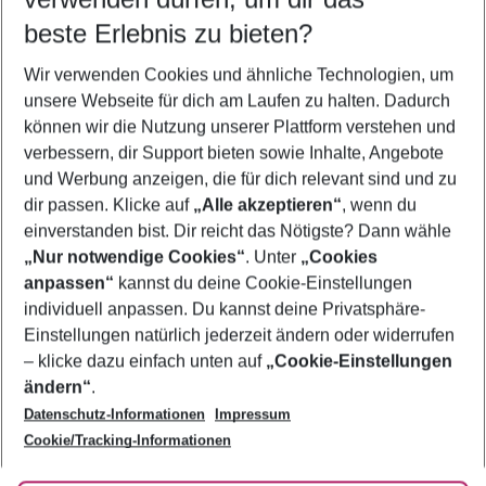
10.08.26
–
08.08.27
5-8 Nächte
beste Erlebnis zu bieten?
Wer wird verreisen
Wir verwenden Cookies und ähnliche Technologien, um
2 Erwachsene
Keine Kinder
unsere Webseite für dich am Laufen zu halten. Dadurch
können wir die Nutzung unserer Plattform verstehen und
Mehr Filter anzeigen
verbessern, dir Support bieten sowie Inhalte, Angebote
und Werbung anzeigen, die für dich relevant sind und zu
dir passen. Klicke auf
„Alle akzeptieren“
, wenn du
einverstanden bist. Dir reicht das Nötigste? Dann wähle
„Nur notwendige Cookies“
. Unter
„Cookies
anpassen“
kannst du deine Cookie-Einstellungen
Footer
Footer navigation
individuell anpassen. Du kannst deine Privatsphäre-
Über uns
Einstellungen natürlich jederzeit ändern oder widerrufen
AGB
– klicke dazu einfach unten auf
„Cookie-Einstellungen
Service & Hilfe
Bestpreisgarantie
ändern“
.
Datenschutz-Informationen
Impressum
Agenturbetreuung
Cookie-Einstellungen ändern
Folge uns
Barrierefreies Reisen
Cookie/Tracking-Informationen
Cookie-Richtlinie
Check-in
Datenschutz