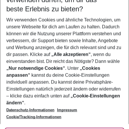
09.08.26
–
07.08.27
5-8 Nächte
beste Erlebnis zu bieten?
Wer wird verreisen
Wir verwenden Cookies und ähnliche Technologien, um
2 Erwachsene
Keine Kinder
unsere Webseite für dich am Laufen zu halten. Dadurch
können wir die Nutzung unserer Plattform verstehen und
Mehr Filter anzeigen
verbessern, dir Support bieten sowie Inhalte, Angebote
und Werbung anzeigen, die für dich relevant sind und zu
dir passen. Klicke auf
„Alle akzeptieren“
, wenn du
einverstanden bist. Dir reicht das Nötigste? Dann wähle
„Nur notwendige Cookies“
. Unter
„Cookies
anpassen“
kannst du deine Cookie-Einstellungen
Footer
Footer navigation
individuell anpassen. Du kannst deine Privatsphäre-
Über uns
Einstellungen natürlich jederzeit ändern oder widerrufen
AGB
– klicke dazu einfach unten auf
„Cookie-Einstellungen
Service & Hilfe
Bestpreisgarantie
ändern“
.
Datenschutz-Informationen
Impressum
Agenturbetreuung
Cookie-Einstellungen ändern
Folge uns
Barrierefreies Reisen
Cookie/Tracking-Informationen
Cookie-Richtlinie
Check-in
Datenschutz