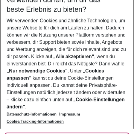
09.08.26
–
07.08.27
5-8 Nächte
beste Erlebnis zu bieten?
Wer wird verreisen
Wir verwenden Cookies und ähnliche Technologien, um
2 Erwachsene
Keine Kinder
unsere Webseite für dich am Laufen zu halten. Dadurch
können wir die Nutzung unserer Plattform verstehen und
Mehr Filter anzeigen
verbessern, dir Support bieten sowie Inhalte, Angebote
und Werbung anzeigen, die für dich relevant sind und zu
dir passen. Klicke auf
„Alle akzeptieren“
, wenn du
einverstanden bist. Dir reicht das Nötigste? Dann wähle
„Nur notwendige Cookies“
. Unter
„Cookies
anpassen“
kannst du deine Cookie-Einstellungen
Footer
Footer navigation
individuell anpassen. Du kannst deine Privatsphäre-
Über uns
Einstellungen natürlich jederzeit ändern oder widerrufen
AGB
– klicke dazu einfach unten auf
„Cookie-Einstellungen
Service & Hilfe
Bestpreisgarantie
ändern“
.
Datenschutz-Informationen
Impressum
Agenturbetreuung
Cookie-Einstellungen ändern
Folge uns
Barrierefreies Reisen
Cookie/Tracking-Informationen
Cookie-Richtlinie
Check-in
Datenschutz