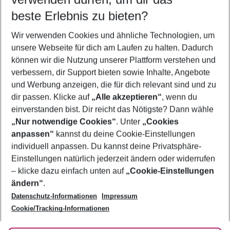
08.08.26
–
06.08.27
5-8 Nächte
beste Erlebnis zu bieten?
Wer wird verreisen
Wir verwenden Cookies und ähnliche Technologien, um
2 Erwachsene
Keine Kinder
unsere Webseite für dich am Laufen zu halten. Dadurch
können wir die Nutzung unserer Plattform verstehen und
Mehr Filter anzeigen
verbessern, dir Support bieten sowie Inhalte, Angebote
und Werbung anzeigen, die für dich relevant sind und zu
dir passen. Klicke auf
„Alle akzeptieren“
, wenn du
einverstanden bist. Dir reicht das Nötigste? Dann wähle
„Nur notwendige Cookies“
. Unter
„Cookies
anpassen“
kannst du deine Cookie-Einstellungen
Footer
Footer navigation
individuell anpassen. Du kannst deine Privatsphäre-
Über uns
Einstellungen natürlich jederzeit ändern oder widerrufen
AGB
– klicke dazu einfach unten auf
„Cookie-Einstellungen
Service & Hilfe
Bestpreisgarantie
ändern“
.
Datenschutz-Informationen
Impressum
Agenturbetreuung
Cookie-Einstellungen ändern
Folge uns
Barrierefreies Reisen
Cookie/Tracking-Informationen
Cookie-Richtlinie
Check-in
Datenschutz