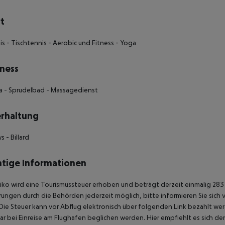
t
is - Tischtennis - Aerobic und Fitness - Yoga
ness
a - Sprudelbad - Massagedienst
rhaltung
s - Billard
tige Informationen
iko wird eine Tourismussteuer erhoben und beträgt derzeit einmalig 283 
ungen durch die Behörden jederzeit möglich, bitte informieren Sie sich
Die Steuer kann vor Abflug elektronisch über folgenden Link bezahlt werd
ar bei Einreise am Flughafen beglichen werden. Hier empfiehlt es sich d