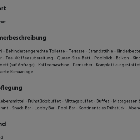
ort
trum
merbeschreibung
 - Behindertengerechte Toilette - Terrasse - Strandstühle - Kinderbette
r - Tee-/Kaffeezubereitung - Queen-Size-Bett - Poolblick - Balkon - Kin
bett (auf Anfrage) - Kaffeemaschine - Fernseher - Komplett ausgestattet
erte Klimaanlage
pflegung
Lebensmittel - Frühstücksbuffet - Mittagsbuffet - Buffet - Mittagessen à 
rant - Snack-Bar - Lobby Bar - Pool-Bar - Kontinentales Frühstück - Abend
nd
nd