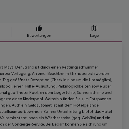
Bewertungen
Lage
era Maya. Der Strand ist durch einen Rettungsschwimmer
her zur Verfügung. An einer Beachbar im Strandbereich werden
 am Tag geöffnete Rezeption (Check In rund um die Uhr möglich),
rlpool, eine 1. Hilfe-Ausrüstung, Parkmöglichkeiten sowie über
sonal geöffneter Pool, an dem Liegestühle, Sonnenschirme und
ubsgäste einen Kinderpool. Weiterhin finden Sie zum Entspannen
bringen. Auch ein Geldautomat ist auf dem Hotelgelände
stellraum aufbewahren. Zu Ihrer Unterhaltung bietet das Hotel
Weiterhin steht Ihnen ein Wäscheservice (geg. Gebühr) und ein
h der Concierge-Service. Bei Bedarf können Sie sich rund um