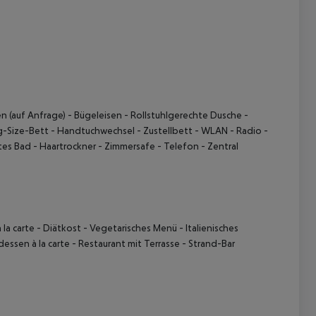
n (auf Anfrage) - Bügeleisen - Rollstuhlgerechte Dusche -
g-Size-Bett - Handtuchwechsel - Zustellbett - WLAN - Radio -
es Bad - Haartrockner - Zimmersafe - Telefon - Zentral
la carte - Diätkost - Vegetarisches Menü - Italienisches
essen à la carte - Restaurant mit Terrasse - Strand-Bar