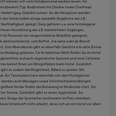
unft können sich vom Hotelpersonal wecken lassen. Für
renzbereich (Typ Auditorium) mit Drucker sowie Overhead
-Verleih (geg. Gebühr) nutzen. An der Rezeption werden
t das Hotel zudem einige spezielle Angebote wie z.B.
 Nachhaltigkeit gelegt: Dazu gehören u.a. eine hoteleigene
reien Ausstattung wie z.B. barrierefreien Zugängen,
h für Personen mit eingeschränkter Mobilität geeignet.
k wird kontinental, vom Buffet, à la carte oder als Brunch
. Zum Abendessen gibt es ebenfalls Gerichte à la carte (Extras
Kleidung gebeten. Für Ihr leibliches Wohl finden Sie im Hotel
e, glutenfreie und auch vegetarische Speisen) und eine Cafeteria
hres bietet Ihnen ein Minigolfplatz beim Hotel. Zusätzlich
ibt es zudem die Möglichkeit, Billard zu spielen. Mit
 akzeptieren
ub. Ein Tennisplatz kann ebenfalls von den Hotelgästen
Hier werden auch Massagen sowie Schönheitsbehandlungen
rößere Kinder findet die Betreuung im Kinderclub statt. Zur
r-Service. Zusätzlich gibt es einen Jugendclub. Zur
Einige der Sportarten sind bereits im Preis inkludiert.
ser Unterkunft nicht erlaubt, da es sich um ein Hotel vor allem