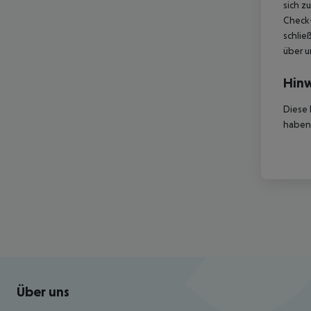
sich z
Check-
schlie
über u
Hinw
Diese 
haben,
Footer
Footer navigation
Über uns