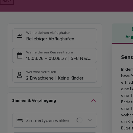
Next
Wähle deinen Abflughafen
Ang
Beliebiger Abflughafen
Hote
Wähle deinen Reisezeitraum
Sens
10.08.26
–
08.08.27
5-8 Nächte
In der
Wer wird verreisen
beaufs
2 Erwachsene
Keine Kinder
erfris
eine L
eine T
Zimmer & Verpflegung
Badetü
eine T
vorhan
Zimmertypen wählen
ein Ki
Bügels