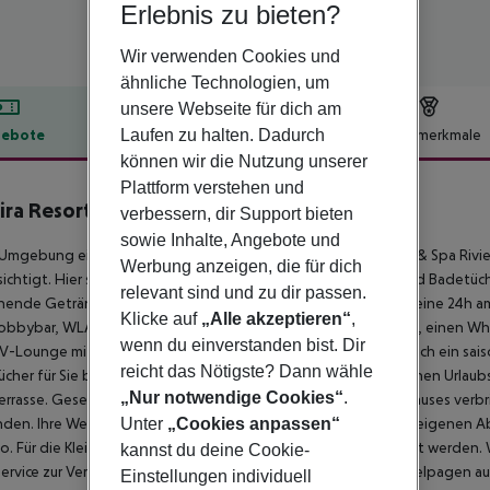
Erlebnis zu bieten?
Wir verwenden Cookies und
ähnliche Technologien, um
unsere Webseite für dich am
Laufen zu halten. Dadurch
ebote
Hotelbeschreibung
Hotelmerkmale
können wir die Nutzung unserer
lbeschreibung
Plattform verstehen und
ira Resort & Spa - Riviera Maya
verbessern, dir Support bieten
5
sowie Inhalte, Angebote und
 Umgebung eines Sandstrandes liegt das Hotel Sensira Resort & Spa Rivi
Werbung anzeigen, die für dich
ichtigt. Hier stehen Liegestühle, Auflagen, Sonnenschirme und Badetüc
relevant sind und zu dir passen.
chende Getränke serviert. Das klimatisierte Hotel verfügt über eine 24h
Klicke auf
„Alle akzeptieren“
,
obbybar, WLAN, einen Lift, einen kleinen Shop, eine Boutique, einen Whi
wenn du einverstanden bist. Dir
V-Lounge mit SAT-TV. Im Außenbereich der Anlage befindet sich ein sai
reicht das Nötigste? Dann wähle
cher für Sie bereitstehen. Daneben finden Sie hier für die kleinen Urla
„Nur notwendige Cookies“
.
errasse. Gesellige Stunden können Sie in der Diskothek des Hauses ver
Unter
„Cookies anpassen“
den. Ihre Wertsachen können Sie im Safe, Ihr Gepäck im hoteleigenen Ab
no. Für die Kleinsten können Babybetten zur Verfügung gestellt werden. 
kannst du deine Cookie-
ervice zur Verfügung. Für Ihren Komfort sorgt neben dem Hotelpagen auc
Einstellungen individuell