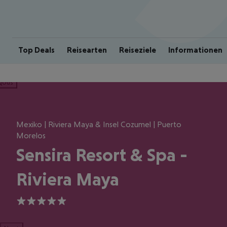
Top Deals
Reisearten
Reiseziele
Informationen
ious
Mexiko | Riviera Maya & Insel Cozumel | Puerto
Morelos
Sensira Resort & Spa -
Riviera Maya
5