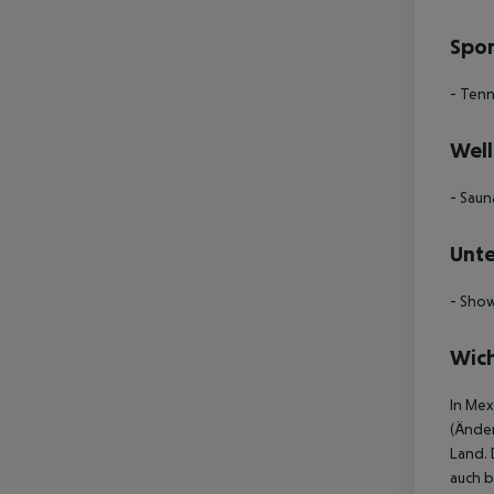
Spor
- Tenn
Well
- Saun
Unte
- Show
Wich
In Mex
(Änder
Land. 
auch b