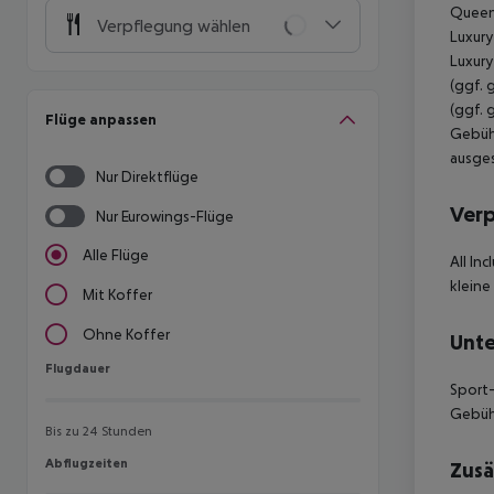
Queen 
Verpflegung wählen
Luxury
Luxury
(ggf. 
(ggf. 
Flüge anpassen
Gebühr
ausges
Nur Direktflüge
Ver
Nur Eurowings-Flüge
Alle Flüge
All In
kleine
Mit Koffer
Ohne Koffer
Unte
Flugdauer
Flugdauer
Sport-
Gebühr
Bis zu 24 Stunden
Abflugzeiten
Abflugzeiten
Zusä