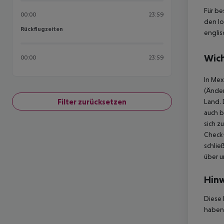
Für be
00:00
23:59
den lo
Rückflugzeiten
Rückflugzeiten
englis
Wich
00:00
23:59
In Mex
(Änder
Filter zurücksetzen
Land. 
auch b
sich z
Check-
schlie
über u
Hinw
Diese 
haben,