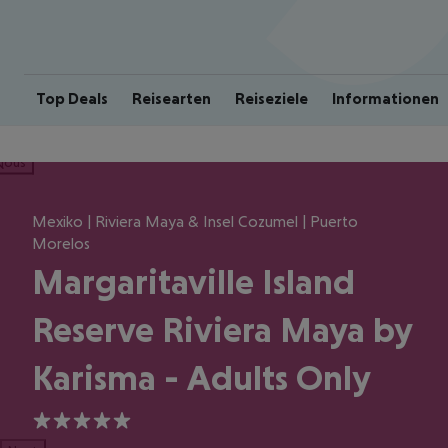
Top Deals
Reisearten
Reiseziele
Informationen
ious
Mexiko | Riviera Maya & Insel Cozumel | Puerto
Morelos
Margaritaville Island
Reserve Riviera Maya by
Karisma - Adults Only
5