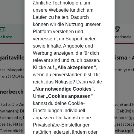
ähnliche Technologien, um
unsere Webseite für dich am
Laufen zu halten. Dadurch
können wir die Nutzung unserer
Plattform verstehen und
ebote
Hotelbeschreibung
Hotelmerkmale
verbessern, dir Support bieten
sowie Inhalte, Angebote und
lbeschreibung
Werbung anzeigen, die für dich
aritaville Island Reserve Riviera Maya by Karisma -
relevant sind und zu dir passen.
Klicke auf
„Alle akzeptieren“
,
tel Margaritaville Island Reserve Riviera Maya by Karisma (Adults only) be
wenn du einverstanden bist. Dir
fen (TQO) liegt in etwa 124 km Entfernung.
reicht das Nötigste? Dann wähle
„Nur notwendige Cookies“
.
merbeschreibung
Unter
„Cookies anpassen“
kannst du deine Cookie-
 Suite: Die Zimmer sind ausgestattet mit Minibar (ggf. geg. Gebühr) und In
Einstellungen individuell
hwimmen): Die Zimmer sind ausgestattet mit Minibar (ggf. geg. Gebühr) u
(Strandseite, Flitterwochen): Die Zimmer sind ausgestattet mit Minibar (g
anpassen. Du kannst deine
dseite, Flitterwochen): Suite (Gartenblick): Die Zimmer sind ausgestattet
Privatsphäre-Einstellungen
(Gartenblick): King Zimmer: Die Zimmer sind ausgestattet mit Minibar (ggf
natürlich jederzeit ändern oder