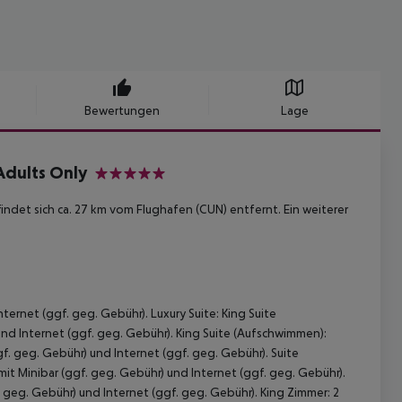
Bewertungen
Lage
 Adults Only
5
findet sich ca. 27 km vom Flughafen (CUN) entfernt. Ein weiterer
ternet (ggf. geg. Gebühr). Luxury Suite: King Suite
nd Internet (ggf. geg. Gebühr). King Suite (Aufschwimmen):
gf. geg. Gebühr) und Internet (ggf. geg. Gebühr). Suite
 mit Minibar (ggf. geg. Gebühr) und Internet (ggf. geg. Gebühr).
. geg. Gebühr) und Internet (ggf. geg. Gebühr). King Zimmer: 2