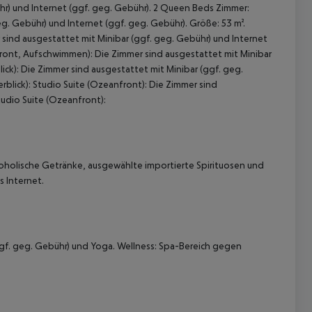
r) und Internet (ggf. geg. Gebühr). 2 Queen Beds Zimmer:
g. Gebühr) und Internet (ggf. geg. Gebühr). Größe: 53 m².
 sind ausgestattet mit Minibar (ggf. geg. Gebühr) und Internet
front, Aufschwimmen): Die Zimmer sind ausgestattet mit Minibar
lick): Die Zimmer sind ausgestattet mit Minibar (ggf. geg.
erblick): Studio Suite (Ozeanfront): Die Zimmer sind
tudio Suite (Ozeanfront):
 akzeptieren
koholische Getränke, ausgewählte importierte Spirituosen und
 Internet.
ggf. geg. Gebühr) und Yoga. Wellness: Spa-Bereich gegen