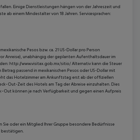
allen. Einige Dienstleistungen hängen von der Jahreszeit und
ste ab einem Mindestalter von 18 Jahren. Servicesprachen:
mexikanische Pesos bzw. ca. 21 US-Dollar pro Person
 vor Anreise), unabhängig der geplanten Aufenthaltsdauer im
en: http://www.visitax.gob.mx/sitio/ Alternativ kann die Steuer
en Betrag passend in mexikanischen Pesos oder US-Dollar mit
eht das Hotelzimmer am Ankunftstag erst ab der offiziellen
Check-Out-Zeit des Hotels am Tag der Abreise einzuhalten. Dies
eck-Out können je nach Verfügbarkeit und gegen einen Aufpreis
nn Sie oder ein Mitglied Ihrer Gruppe besondere Bedürfnisse
 bestätigen.