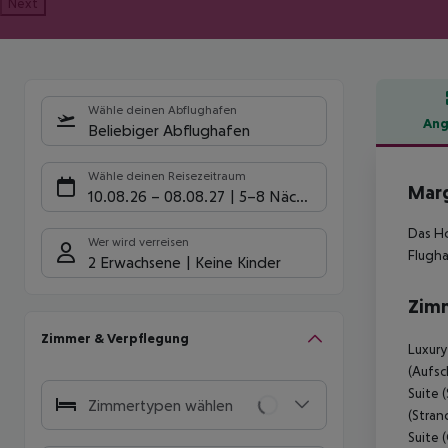
Next
Wähle deinen Abflughafen
Ang
Beliebiger Abflughafen
Hote
Wähle deinen Reisezeitraum
Marg
10.08.26
–
08.08.27
5-8 Nächte
Das Ho
Wer wird verreisen
Flugha
2 Erwachsene
Keine Kinder
Zim
Zimmer & Verpflegung
Luxury
(Aufsc
Suite 
Zimmertypen wählen
(Stran
Suite 