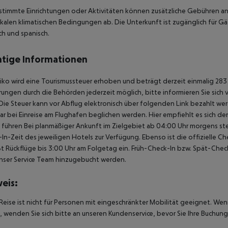
stimmte Einrichtungen oder Aktivitäten können zusätzliche Gebühren anf
kalen klimatischen Bedingungen ab. Die Unterkunft ist zugänglich für Gä
ch und spanisch.
tige Informationen
iko wird eine Tourismussteuer erhoben und beträgt derzeit einmalig 283 
ungen durch die Behörden jederzeit möglich, bitte informieren Sie sich
Die Steuer kann vor Abflug elektronisch über folgenden Link bezahlt werd
ar bei Einreise am Flughafen beglichen werden. Hier empfiehlt es sich d
u führen Bei planmäßiger Ankunft im Zielgebiet ab 04:00 Uhr morgens st
In-Zeit des jeweiligen Hotels zur Verfügung. Ebenso ist die offizielle 
ßt Rückflüge bis 3:00 Uhr am Folgetag ein. Früh-Check-In bzw. Spät-Ch
nser Service Team hinzugebucht werden.
eis:
Reise ist nicht für Personen mit eingeschränkter Mobilität geeignet. We
 wenden Sie sich bitte an unseren Kundenservice, bevor Sie Ihre Buchung