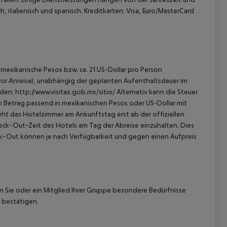
, italienisch und spanisch. Kreditkarten: Visa, Euro/MasterCard
mexikanische Pesos bzw. ca. 21 US-Dollar pro Person
 vor Anreise), unabhängig der geplanten Aufenthaltsdauer im
en: http://www.visitax.gob.mx/sitio/ Alternativ kann die Steuer
en Betrag passend in mexikanischen Pesos oder US-Dollar mit
eht das Hotelzimmer am Ankunftstag erst ab der offiziellen
Check-Out-Zeit des Hotels am Tag der Abreise einzuhalten. Dies
eck-Out können je nach Verfügbarkeit und gegen einen Aufpreis
nn Sie oder ein Mitglied Ihrer Gruppe besondere Bedürfnisse
 bestätigen.