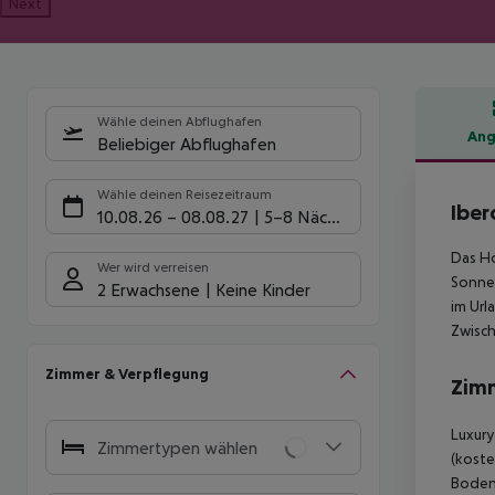
Next
Wähle deinen Abflughafen
Ang
Beliebiger Abflughafen
Hote
Wähle deinen Reisezeitraum
Iber
10.08.26
–
08.08.27
5-8 Nächte
Das Ho
Wer wird verreisen
Sonnen
2 Erwachsene
Keine Kinder
im Url
Zwisch
Zimmer & Verpflegung
Zim
Luxury
Zimmertypen wählen
(koste
Boden,