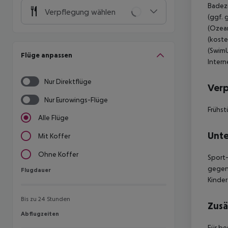
Badez
Verpflegung wählen
(ggf. 
(Ozean
(koste
(SwimU
Flüge anpassen
Intern
Nur Direktflüge
Ver
Nur Eurowings-Flüge
Frühst
Alle Flüge
Unte
Mit Koffer
Ohne Koffer
Sport-
gegen 
Flugdauer
Flugdauer
Kinder
Bis zu 24 Stunden
Zusä
Abflugzeiten
Abflugzeiten
Für be