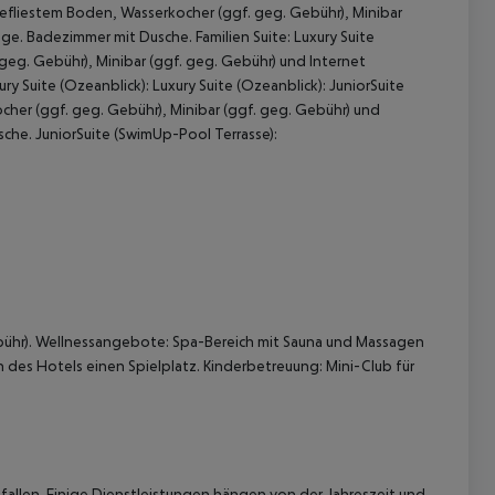
efliestem Boden, Wasserkocher (ggf. geg. Gebühr), Minibar
lage. Badezimmer mit Dusche.
Familien Suite:
Luxury Suite
geg. Gebühr), Minibar (ggf. geg. Gebühr) und Internet
ry Suite (Ozeanblick):
Luxury Suite (Ozeanblick):
JuniorSuite
her (ggf. geg. Gebühr), Minibar (ggf. geg. Gebühr) und
sche.
JuniorSuite (SwimUp-Pool Terrasse):
 akzeptieren
ebühr). Wellnessangebote: Spa-Bereich mit Sauna und Massagen
es Hotels einen Spielplatz. Kinderbetreuung: Mini-Club für
allen. Einige Dienstleistungen hängen von der Jahreszeit und