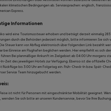
kalen klimatischen Bedingungen ab. Servicesprachen: englisch, französisch
erican Express.
tige Informationen
iko wird eine Tourismussteuer erhoben und beträgt derzeit einmalig 283 
ungen durch die Behörden jederzeit möglich, bitte informieren Sie sich
Die Steuer kann vor Abflug elektronisch über folgenden Link bezahlt werd
ar bei Einreise am Flughafen beglichen werden. Hier empfiehlt es sich d
u führen Bei planmäßiger Ankunft im Zielgebiet ab 04:00 Uhr morgens st
In-Zeit des jeweiligen Hotels zur Verfügung. Ebenso ist die offizielle 
ßt Rückflüge bis 3:00 Uhr am Folgetag ein. Früh-Check-In bzw. Spät-Ch
nser Service Team hinzugebucht werden.
eis:
Reise ist nicht für Personen mit eingeschränkter Mobilität geeignet. We
 wenden Sie sich bitte an unseren Kundenservice, bevor Sie Ihre Buchung