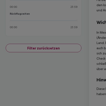
den lo
00:00
23:59
und Am
Rückflugzeiten
Rückflugzeiten
Wich
00:00
23:59
In Mex
(Änder
Land. 
Filter zurücksetzen
auch b
sich z
Check-
schlie
über u
Hinw
Diese 
haben,