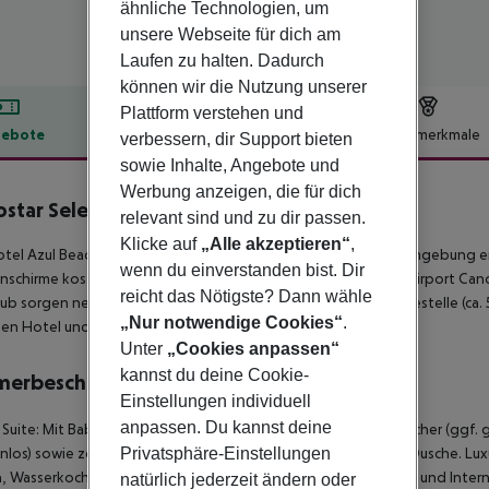
ähnliche Technologien, um
unsere Webseite für dich am
Laufen zu halten. Dadurch
können wir die Nutzung unserer
Plattform verstehen und
ebote
Hotelbeschreibung
Hotelmerkmale
verbessern, dir Support bieten
sowie Inhalte, Angebote und
lbeschreibung
Werbung anzeigen, die für dich
ostar Selection Riviera Cancún
relevant sind und zu dir passen.
5
Klicke auf
„Alle akzeptieren“
,
tel Azul Beach Resort Riviera Cancun by Karisma liegt in der Umgebung
wenn du einverstanden bist. Dir
schirme kostenlos verfügbar. Die nächstgelegene Stadt ist Airport Cancun.
reicht das Nötigste? Dann wähle
aub sorgen neben einem Mietwagen-Verleih auch eine Bushaltestelle (ca. 5
„Nur notwendige Cookies“
.
en Hotel und Flughafen verkehrt ein Shuttle (gegen Gebühr).
Unter
„Cookies anpassen“
kannst du deine Cookie-
merbeschreibung
Einstellungen individuell
anpassen. Du kannst deine
 Suite:
Mit Babybett (kostenlos), gefliestem Boden, Wasserkocher (ggf. g
Privatsphäre-Einstellungen
nlos) sowie zentral gesteuerter Klimaanlage. Badezimmer mit Dusche.
Luxu
 Wasserkocher (ggf. geg. Gebühr), Minibar (ggf. geg. Gebühr) und Intern
natürlich jederzeit ändern oder