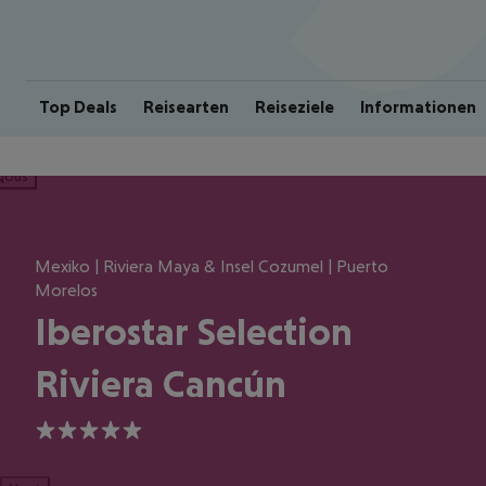
Top Deals
Reisearten
Reiseziele
Informationen
ious
Mexiko | Riviera Maya & Insel Cozumel | Puerto
Morelos
Iberostar Selection
Riviera Cancún
5