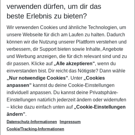
verwenden dürfen, um dir das
Wähle deinen Reisezeitraum
08.08.26
–
06.08.27
5-8 Nächte
beste Erlebnis zu bieten?
Wer wird verreisen
Wir verwenden Cookies und ähnliche Technologien, um
2 Erwachsene
Keine Kinder
unsere Webseite für dich am Laufen zu halten. Dadurch
können wir die Nutzung unserer Plattform verstehen und
Mehr Filter anzeigen
verbessern, dir Support bieten sowie Inhalte, Angebote
und Werbung anzeigen, die für dich relevant sind und zu
dir passen. Klicke auf
„Alle akzeptieren“
, wenn du
einverstanden bist. Dir reicht das Nötigste? Dann wähle
„Nur notwendige Cookies“
. Unter
„Cookies
anpassen“
kannst du deine Cookie-Einstellungen
Footer
Footer navigation
individuell anpassen. Du kannst deine Privatsphäre-
Über uns
Einstellungen natürlich jederzeit ändern oder widerrufen
AGB
– klicke dazu einfach unten auf
„Cookie-Einstellungen
Service & Hilfe
Bestpreisgarantie
ändern“
.
Datenschutz-Informationen
Impressum
Agenturbetreuung
Cookie-Einstellungen ändern
Folge uns
Barrierefreies Reisen
Cookie/Tracking-Informationen
Cookie-Richtlinie