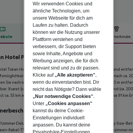
Wir verwenden Cookies und
ähnliche Technologien, um
unsere Webseite für dich am
Laufen zu halten. Dadurch
können wir die Nutzung unserer
ebote
Hotelbeschreibung
Hotelmerkmale
Plattform verstehen und
lbeschreibung
verbessern, dir Support bieten
sowie Inhalte, Angebote und
n Hotel Playa del Carmen
Werbung anzeigen, die für dich
3
relevant sind und zu dir passen.
tel Tukan Hotel Playa del Carmen liegt ca. 250 m vom Sandstrand entfern
Klicke auf
„Alle akzeptieren“
,
fsmöglichkeiten liegen ca. 50 m vom Hotel, ein Supermarkt ist nach ca. 
wenn du einverstanden bist. Dir
hen Sie nach rund 10 m. Auch die nächste Diskothek liegt rund 10 m ent
hbar: Xcaret (ca. 5 km). Für Mobilität im Urlaub sorgen ein Taxistand (ca. 2
reicht das Nötigste? Dann wähle
ist ca. 55 km entfernt. Ein weiterer Flughafen (TQO) liegt in etwa 91 km E
„Nur notwendige Cookies“
.
Unter
„Cookies anpassen“
merbeschreibung
kannst du deine Cookie-
Einstellungen individuell
afzimmer Deluxe Zimmer: Die Zimmer sind ausgestattet mit King-Size-Bet
anpassen. Du kannst deine
reen-Kabel-TV sowie individuell regulierbarer Klimaanlage. Badezimmer 
Privatsphäre-Einstellungen