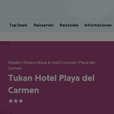
Top Deals
Reisearten
Reiseziele
Informationen
ious
Mexiko | Riviera Maya & Insel Cozumel | Playa del
Carmen
Tukan Hotel Playa del
Carmen
3