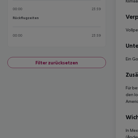
Klimaa
00:00
23:59
Ver
Rückflugzeiten
Rückflugzeiten
Vollpe
00:00
23:59
Unte
Ein Go
Filter zurücksetzen
Zusä
Für be
den lo
Americ
Wich
In Mex
(Änder