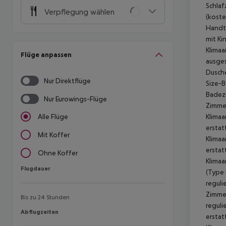
Schlaf
Verpflegung wählen
(koste
Handtü
mit Ki
Klimaa
Flüge anpassen
ausges
Dusche
Nur Direktflüge
Size-B
Badezi
Nur Eurowings-Flüge
Zimmer
Klimaa
Alle Flüge
erstat
Mit Koffer
Klimaa
erstat
Ohne Koffer
Klimaa
Flugdauer
Flugdauer
(Type 
reguli
Zimmer
Bis zu 24 Stunden
reguli
Abflugzeiten
Abflugzeiten
erstat