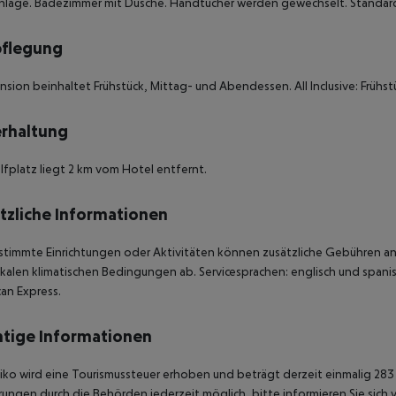
nlage. Badezimmer mit Dusche. Handtücher werden gewechselt. Standard 
pflegung
nsion beinhaltet Frühstück, Mittag- und Abendessen. All Inclusive: Früh
rhaltung
lfplatz liegt 2 km vom Hotel entfernt.
tzliche Informationen
stimmte Einrichtungen oder Aktivitäten können zusätzliche Gebühren anf
kalen klimatischen Bedingungen ab. Servicesprachen: englisch und spanisc
an Express.
tige Informationen
iko wird eine Tourismussteuer erhoben und beträgt derzeit einmalig 283 
ungen durch die Behörden jederzeit möglich, bitte informieren Sie sich