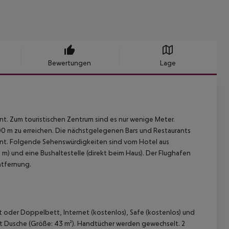
Bewertungen
Lage
t. Zum touristischen Zentrum sind es nur wenige Meter.
200 m zu erreichen. Die nächstgelegenen Bars und Restaurants
fernt. Folgende Sehenswürdigkeiten sind vom Hotel aus
00 m) und eine Bushaltestelle (direkt beim Haus). Der Flughafen
ntfernung.
t oder Doppelbett, Internet (kostenlos), Safe (kostenlos) und
mit Dusche (Größe: 43 m²). Handtücher werden gewechselt. 2