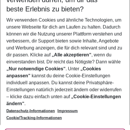
09.08.26
–
07.08.27
5-8 Nächte
beste Erlebnis zu bieten?
Wer wird verreisen
Wir verwenden Cookies und ähnliche Technologien, um
2 Erwachsene
Keine Kinder
unsere Webseite für dich am Laufen zu halten. Dadurch
können wir die Nutzung unserer Plattform verstehen und
Mehr Filter anzeigen
verbessern, dir Support bieten sowie Inhalte, Angebote
und Werbung anzeigen, die für dich relevant sind und zu
dir passen. Klicke auf
„Alle akzeptieren“
, wenn du
einverstanden bist. Dir reicht das Nötigste? Dann wähle
„Nur notwendige Cookies“
. Unter
„Cookies
anpassen“
kannst du deine Cookie-Einstellungen
Footer
Footer navigation
individuell anpassen. Du kannst deine Privatsphäre-
Über uns
Einstellungen natürlich jederzeit ändern oder widerrufen
AGB
– klicke dazu einfach unten auf
„Cookie-Einstellungen
Service & Hilfe
Bestpreisgarantie
ändern“
.
Datenschutz-Informationen
Impressum
Agenturbetreuung
Cookie-Einstellungen ändern
Folge uns
Barrierefreies Reisen
Cookie/Tracking-Informationen
Cookie-Richtlinie
Check-in
Datenschutz