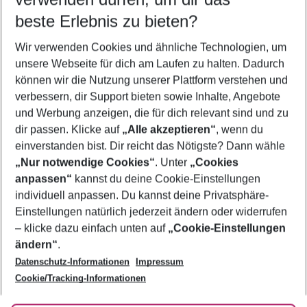
08.08.26
–
06.08.27
5-8 Nächte
beste Erlebnis zu bieten?
Wer wird verreisen
Wir verwenden Cookies und ähnliche Technologien, um
2 Erwachsene
Keine Kinder
unsere Webseite für dich am Laufen zu halten. Dadurch
können wir die Nutzung unserer Plattform verstehen und
Mehr Filter anzeigen
verbessern, dir Support bieten sowie Inhalte, Angebote
und Werbung anzeigen, die für dich relevant sind und zu
dir passen. Klicke auf
„Alle akzeptieren“
, wenn du
einverstanden bist. Dir reicht das Nötigste? Dann wähle
„Nur notwendige Cookies“
. Unter
„Cookies
anpassen“
kannst du deine Cookie-Einstellungen
Footer
Footer navigation
individuell anpassen. Du kannst deine Privatsphäre-
Über uns
Einstellungen natürlich jederzeit ändern oder widerrufen
AGB
– klicke dazu einfach unten auf
„Cookie-Einstellungen
Service & Hilfe
Bestpreisgarantie
ändern“
.
Datenschutz-Informationen
Impressum
Agenturbetreuung
Cookie-Einstellungen ändern
Folge uns
Barrierefreies Reisen
Cookie/Tracking-Informationen
Cookie-Richtlinie
Check-in
Datenschutz