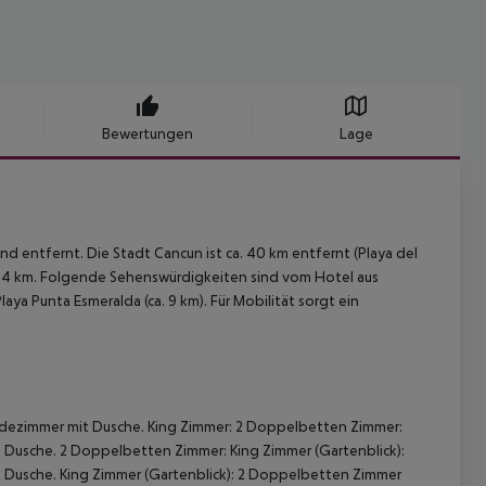
Bewertungen
Lage
and entfernt. Die Stadt Cancun ist ca. 40 km entfernt (Playa del
d 4 km. Folgende Sehenswürdigkeiten sind vom Hotel aus
laya Punta Esmeralda (ca. 9 km). Für Mobilität sorgt ein
Badezimmer mit Dusche.
King Zimmer:
2 Doppelbetten Zimmer:
t Dusche.
2 Doppelbetten Zimmer:
King Zimmer (Gartenblick):
t Dusche.
King Zimmer (Gartenblick):
2 Doppelbetten Zimmer