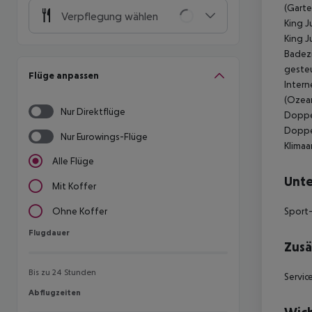
(Garte
Verpflegung wählen
King J
King J
Badez
gesteu
Flüge anpassen
Intern
(Ozean
Nur Direktflüge
Doppel
Doppel
Nur Eurowings-Flüge
Klimaa
Alle Flüge
Unte
Mit Koffer
Sport-
Ohne Koffer
Flugdauer
Flugdauer
Zusä
Bis zu 24 Stunden
Servic
Abflugzeiten
Abflugzeiten