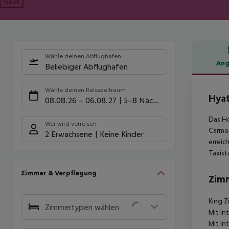
Next
Wähle deinen Abflughafen
Ang
Beliebiger Abflughafen
Hote
Wähle deinen Reisezeitraum
Hyat
08.08.26
–
06.08.27
5-8 Nächte
Das Ho
Wer wird verreisen
Carmen
2 Erwachsene
Keine Kinder
erreic
Taxist
Zimmer & Verpflegung
Zim
King Z
Zimmertypen wählen
Mit In
Mit In