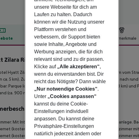
unsere Webseite für dich am
Laufen zu halten. Dadurch
können wir die Nutzung unserer
Plattform verstehen und
verbessern, dir Support bieten
ebote
Hotelbeschreibung
Hotelmerkmale
sowie Inhalte, Angebote und
lbeschreibung
Werbung anzeigen, die für dich
t Zilara Riviera Maya
relevant sind und zu dir passen.
5
Klicke auf
„Alle akzeptieren“
,
tel Hyatt Zilara Riviera Maya (Adults only) befindet sich ca. 7 km vom Str
wenn du einverstanden bist. Dir
 ca. 5 km). Zu den nächsten Bars und Restaurants gelangt man nach run
reicht das Nötigste? Dann wähle
hbar: Parque los Funadadores (ca. 13 km), Cenote Cristalino (ca. 8 km) und P
„Nur notwendige Cookies“
.
and (ca. 900 m). Der Flughafen (CUN) ist ca. 55 km entfernt.
Unter
„Cookies anpassen“
kannst du deine Cookie-
merbeschreibung
Einstellungen individuell
anpassen. Du kannst deine
immer:
Mit Internet (kostenlos) sowie zentral gesteuerter Klimaanlage. 
Privatsphäre-Einstellungen
ternet (kostenlos) sowie zentral gesteuerter Klimaanlage. Badezimmer mi
natürlich jederzeit ändern oder
ternet (kostenlos) sowie zentral gesteuerter Klimaanlage. Badezimmer mi