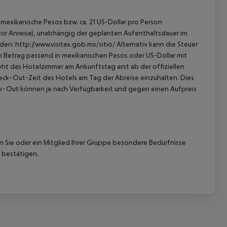
mexikanische Pesos bzw. ca. 21 US-Dollar pro Person
 vor Anreise), unabhängig der geplanten Aufenthaltsdauer im
en: http://www.visitax.gob.mx/sitio/ Alternativ kann die Steuer
en Betrag passend in mexikanischen Pesos oder US-Dollar mit
eht das Hotelzimmer am Ankunftstag erst ab der offiziellen
Check-Out-Zeit des Hotels am Tag der Abreise einzuhalten. Dies
eck-Out können je nach Verfügbarkeit und gegen einen Aufpreis
nn Sie oder ein Mitglied Ihrer Gruppe besondere Bedürfnisse
 bestätigen.