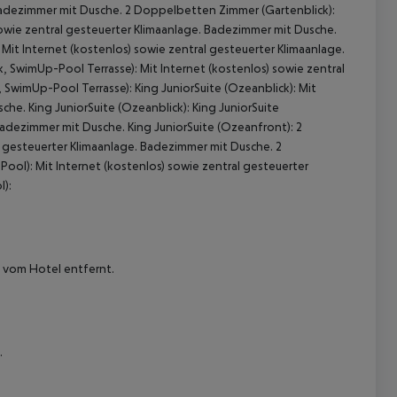
Badezimmer mit Dusche.
2 Doppelbetten Zimmer (Gartenblick):
sowie zentral gesteuerter Klimaanlage. Badezimmer mit Dusche.
Mit Internet (kostenlos) sowie zentral gesteuerter Klimaanlage.
k, SwimUp-Pool Terrasse):
Mit Internet (kostenlos) sowie zentral
, SwimUp-Pool Terrasse):
King JuniorSuite (Ozeanblick):
Mit
sche.
King JuniorSuite (Ozeanblick):
King JuniorSuite
 Badezimmer mit Dusche.
King JuniorSuite (Ozeanfront):
2
l gesteuerter Klimaanlage. Badezimmer mit Dusche.
2
Pool):
Mit Internet (kostenlos) sowie zentral gesteuerter
 akzeptieren
l):
m vom Hotel entfernt.
.