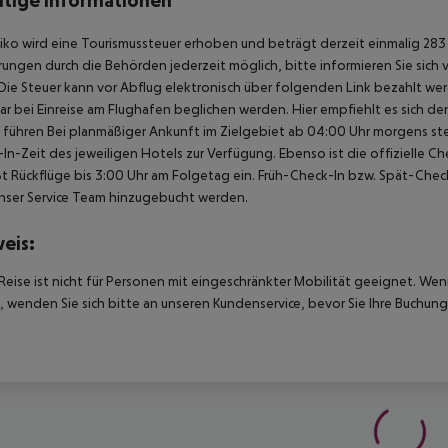
tige Informationen
iko wird eine Tourismussteuer erhoben und beträgt derzeit einmalig 283 
ungen durch die Behörden jederzeit möglich, bitte informieren Sie sich
Die Steuer kann vor Abflug elektronisch über folgenden Link bezahlt werd
ar bei Einreise am Flughafen beglichen werden. Hier empfiehlt es sich d
u führen Bei planmäßiger Ankunft im Zielgebiet ab 04:00 Uhr morgens st
In-Zeit des jeweiligen Hotels zur Verfügung. Ebenso ist die offizielle 
ßt Rückflüge bis 3:00 Uhr am Folgetag ein. Früh-Check-In bzw. Spät-Ch
nser Service Team hinzugebucht werden.
eis:
Reise ist nicht für Personen mit eingeschränkter Mobilität geeignet. We
 wenden Sie sich bitte an unseren Kundenservice, bevor Sie Ihre Buchung