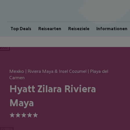
Top Deals
Reisearten
Reiseziele
Informationen
ious
Mexiko | Riviera Maya & Insel Cozumel | Playa del
Carmen
Hyatt Zilara Riviera
Maya
5