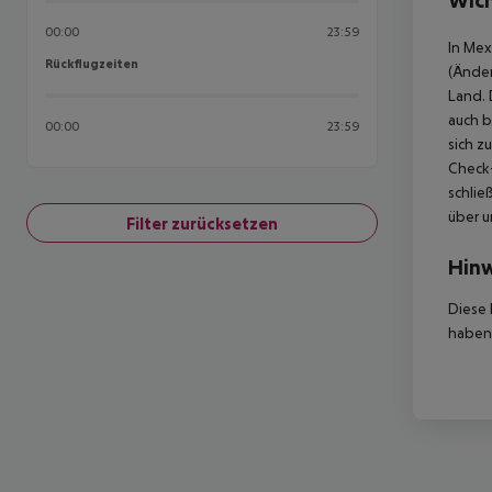
Wich
00:00
23:59
In Mex
Rückflugzeiten
Rückflugzeiten
(Änder
Land. 
auch b
00:00
23:59
sich z
Check-
schlie
über u
Filter zurücksetzen
Hinw
Diese 
haben,