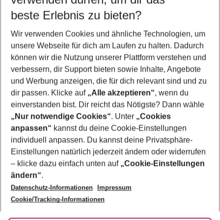
12.08.26
–
10.08.27
5-8 Nächte
beste Erlebnis zu bieten?
Wer wird verreisen
Wir verwenden Cookies und ähnliche Technologien, um
2 Erwachsene
Keine Kinder
unsere Webseite für dich am Laufen zu halten. Dadurch
können wir die Nutzung unserer Plattform verstehen und
Mehr Filter anzeigen
verbessern, dir Support bieten sowie Inhalte, Angebote
und Werbung anzeigen, die für dich relevant sind und zu
dir passen. Klicke auf
„Alle akzeptieren“
, wenn du
einverstanden bist. Dir reicht das Nötigste? Dann wähle
„Nur notwendige Cookies“
. Unter
„Cookies
anpassen“
kannst du deine Cookie-Einstellungen
Footer
Footer navigation
individuell anpassen. Du kannst deine Privatsphäre-
Über uns
Einstellungen natürlich jederzeit ändern oder widerrufen
AGB
– klicke dazu einfach unten auf
„Cookie-Einstellungen
Service & Hilfe
Bestpreisgarantie
ändern“
.
Datenschutz-Informationen
Impressum
Agenturbetreuung
Cookie-Einstellungen ändern
Folge uns
Barrierefreies Reisen
Cookie/Tracking-Informationen
Cookie-Richtlinie
Check-in
Datenschutz