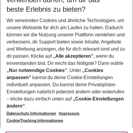
11.08.26
–
09.08.27
5-8 Nächte
beste Erlebnis zu bieten?
Wer wird verreisen
Wir verwenden Cookies und ähnliche Technologien, um
2 Erwachsene
Keine Kinder
unsere Webseite für dich am Laufen zu halten. Dadurch
können wir die Nutzung unserer Plattform verstehen und
Mehr Filter anzeigen
verbessern, dir Support bieten sowie Inhalte, Angebote
und Werbung anzeigen, die für dich relevant sind und zu
dir passen. Klicke auf
„Alle akzeptieren“
, wenn du
einverstanden bist. Dir reicht das Nötigste? Dann wähle
„Nur notwendige Cookies“
. Unter
„Cookies
anpassen“
kannst du deine Cookie-Einstellungen
Footer
Footer navigation
individuell anpassen. Du kannst deine Privatsphäre-
Über uns
Einstellungen natürlich jederzeit ändern oder widerrufen
AGB
– klicke dazu einfach unten auf
„Cookie-Einstellungen
Service & Hilfe
Bestpreisgarantie
ändern“
.
Datenschutz-Informationen
Impressum
Agenturbetreuung
Cookie-Einstellungen ändern
Folge uns
Barrierefreies Reisen
Cookie/Tracking-Informationen
Cookie-Richtlinie
Check-in
Datenschutz