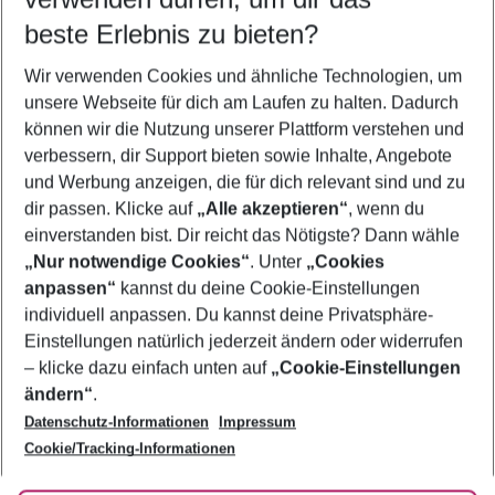
12.08.26
–
10.08.27
5-8 Nächte
beste Erlebnis zu bieten?
Wer wird verreisen
Wir verwenden Cookies und ähnliche Technologien, um
2 Erwachsene
Keine Kinder
unsere Webseite für dich am Laufen zu halten. Dadurch
können wir die Nutzung unserer Plattform verstehen und
Mehr Filter anzeigen
verbessern, dir Support bieten sowie Inhalte, Angebote
und Werbung anzeigen, die für dich relevant sind und zu
dir passen. Klicke auf
„Alle akzeptieren“
, wenn du
einverstanden bist. Dir reicht das Nötigste? Dann wähle
„Nur notwendige Cookies“
. Unter
„Cookies
anpassen“
kannst du deine Cookie-Einstellungen
Footer
Footer navigation
individuell anpassen. Du kannst deine Privatsphäre-
Über uns
Einstellungen natürlich jederzeit ändern oder widerrufen
AGB
– klicke dazu einfach unten auf
„Cookie-Einstellungen
Service & Hilfe
Bestpreisgarantie
ändern“
.
Datenschutz-Informationen
Impressum
Agenturbetreuung
Cookie-Einstellungen ändern
Folge uns
Barrierefreies Reisen
Cookie/Tracking-Informationen
Cookie-Richtlinie
Check-in
Datenschutz