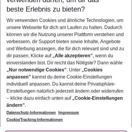
10.08.26
–
08.08.27
5-8 Nächte
beste Erlebnis zu bieten?
Wer wird verreisen
Wir verwenden Cookies und ähnliche Technologien, um
2 Erwachsene
Keine Kinder
unsere Webseite für dich am Laufen zu halten. Dadurch
können wir die Nutzung unserer Plattform verstehen und
Mehr Filter anzeigen
verbessern, dir Support bieten sowie Inhalte, Angebote
und Werbung anzeigen, die für dich relevant sind und zu
dir passen. Klicke auf
„Alle akzeptieren“
, wenn du
einverstanden bist. Dir reicht das Nötigste? Dann wähle
„Nur notwendige Cookies“
. Unter
„Cookies
anpassen“
kannst du deine Cookie-Einstellungen
Footer
Footer navigation
individuell anpassen. Du kannst deine Privatsphäre-
Über uns
Einstellungen natürlich jederzeit ändern oder widerrufen
AGB
– klicke dazu einfach unten auf
„Cookie-Einstellungen
Service & Hilfe
Bestpreisgarantie
ändern“
.
Datenschutz-Informationen
Impressum
Agenturbetreuung
Cookie-Einstellungen ändern
Folge uns
Barrierefreies Reisen
Cookie/Tracking-Informationen
Cookie-Richtlinie
Check-in
Datenschutz