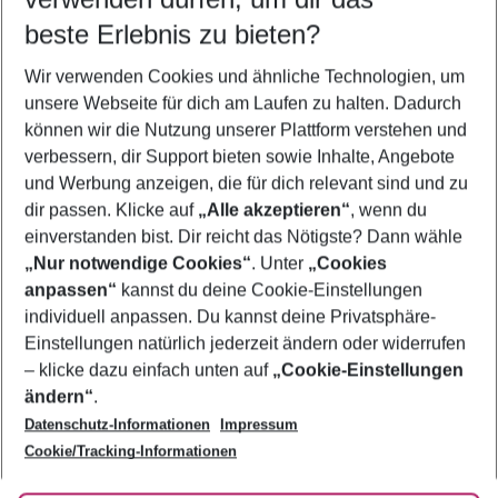
09.08.26
–
07.08.27
5-8 Nächte
beste Erlebnis zu bieten?
Wer wird verreisen
Wir verwenden Cookies und ähnliche Technologien, um
2 Erwachsene
Keine Kinder
unsere Webseite für dich am Laufen zu halten. Dadurch
können wir die Nutzung unserer Plattform verstehen und
Mehr Filter anzeigen
verbessern, dir Support bieten sowie Inhalte, Angebote
und Werbung anzeigen, die für dich relevant sind und zu
dir passen. Klicke auf
„Alle akzeptieren“
, wenn du
einverstanden bist. Dir reicht das Nötigste? Dann wähle
„Nur notwendige Cookies“
. Unter
„Cookies
anpassen“
kannst du deine Cookie-Einstellungen
Footer
Footer navigation
individuell anpassen. Du kannst deine Privatsphäre-
Über uns
Einstellungen natürlich jederzeit ändern oder widerrufen
AGB
– klicke dazu einfach unten auf
„Cookie-Einstellungen
Service & Hilfe
Bestpreisgarantie
ändern“
.
Datenschutz-Informationen
Impressum
Agenturbetreuung
Cookie-Einstellungen ändern
Folge uns
Barrierefreies Reisen
Cookie/Tracking-Informationen
Cookie-Richtlinie
Check-in
Datenschutz