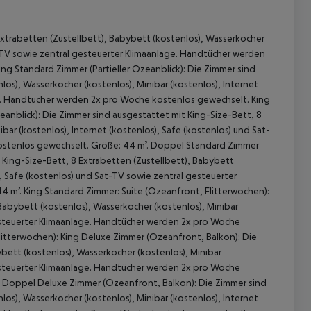
xtrabetten (Zustellbett), Babybett (kostenlos), Wasserkocher
at-TV sowie zentral gesteuerter Klimaanlage. Handtücher werden
g Standard Zimmer (Partieller Ozeanblick): Die Zimmer sind
los), Wasserkocher (kostenlos), Minibar (kostenlos), Internet
ge. Handtücher werden 2x pro Woche kostenlos gewechselt. King
eanblick): Die Zimmer sind ausgestattet mit King-Size-Bett, 8
bar (kostenlos), Internet (kostenlos), Safe (kostenlos) und Sat-
ostenlos gewechselt. Größe: 44 m². Doppel Standard Zimmer
t King-Size-Bett, 8 Extrabetten (Zustellbett), Babybett
 akzeptieren
), Safe (kostenlos) und Sat-TV sowie zentral gesteuerter
 m². King Standard Zimmer: Suite (Ozeanfront, Flitterwochen):
Babybett (kostenlos), Wasserkocher (kostenlos), Minibar
gesteuerter Klimaanlage. Handtücher werden 2x pro Woche
litterwochen): King Deluxe Zimmer (Ozeanfront, Balkon): Die
bett (kostenlos), Wasserkocher (kostenlos), Minibar
gesteuerter Klimaanlage. Handtücher werden 2x pro Woche
: Doppel Deluxe Zimmer (Ozeanfront, Balkon): Die Zimmer sind
los), Wasserkocher (kostenlos), Minibar (kostenlos), Internet