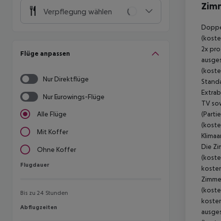
Zim
Verpflegung wählen
Doppel
(koste
2x pro
Flüge anpassen
ausges
(koste
Nur Direktflüge
Standa
Extrab
Nur Eurowings-Flüge
TV sow
(Parti
Alle Flüge
(koste
Mit Koffer
Klimaa
Die Zi
Ohne Koffer
(koste
Flugdauer
Flugdauer
kosten
Zimmer
(koste
Bis zu 24 Stunden
kosten
Abflugzeiten
Abflugzeiten
ausges