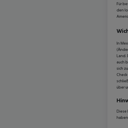
Für be
den lo
Americ
Wich
In Mex
(Änder
Land. 
auch b
sich z
Check-
schlie
über u
Hinw
Diese 
haben,