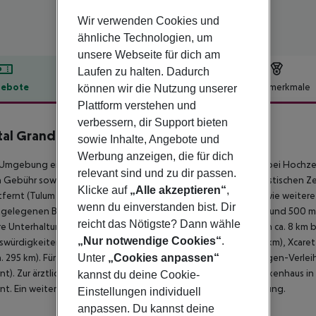
Wir verwenden Cookies und
ähnliche Technologien, um
unsere Webseite für dich am
Laufen zu halten. Dadurch
ebote
Hotelbeschreibung
Hotelmerkmale
können wir die Nutzung unserer
Plattform verstehen und
lbeschreibung
verbessern, dir Support bieten
tal Grand Cancún
sowie Inhalte, Angebote und
5
Werbung anzeigen, die für dich
 Umgebung eines Sandstrandes gelegenes Hotel, besonders bei Hochzeit
relevant sind und zu dir passen.
Gebühr sowie Sonnenschirme kostenlos verfügbar. Zum touristischen Zent
Klicke auf
„Alle akzeptieren“
,
fernt (Tulum ca. 137 km, Merida ca. 327 km). Ein Supermarkt sowie weitere
wenn du einverstanden bist. Dir
gelegenen Bars und Restaurants erreichen Sie ebenfalls nach rund 500 m
reicht das Nötigste? Dann wähle
e Unterhaltungsangebote wie ein Kino und ein Theater sind in ca. 8 km b
„Nur notwendige Cookies“
.
würdigkeiten sind vom Hotel aus erreichbar: Xoximilco (ca. 26 km), Xcaret (c
ca. 295 km). Für Mobilität im Urlaub sorgen neben einem Mietwagen-Verleih 
Unter
„Cookies anpassen“
nt). Zur ärztlichen Versorgung im Notfall befindet sich ein Krankenhaus in
kannst du deine Cookie-
nt. Ein weiterer Flughafen (TQO) liegt in etwa 160 km Entfernung.
Einstellungen individuell
anpassen. Du kannst deine