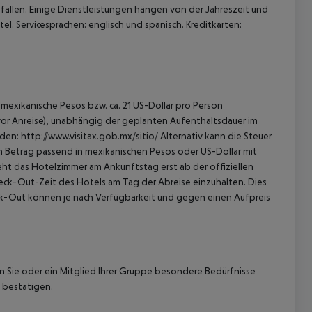
allen. Einige Dienstleistungen hängen von der Jahreszeit und
l. Servicesprachen: englisch und spanisch. Kreditkarten:
mexikanische Pesos bzw. ca. 21 US-Dollar pro Person
 vor Anreise), unabhängig der geplanten Aufenthaltsdauer im
en: http://www.visitax.gob.mx/sitio/ Alternativ kann die Steuer
en Betrag passend in mexikanischen Pesos oder US-Dollar mit
eht das Hotelzimmer am Ankunftstag erst ab der offiziellen
Check-Out-Zeit des Hotels am Tag der Abreise einzuhalten. Dies
eck-Out können je nach Verfügbarkeit und gegen einen Aufpreis
nn Sie oder ein Mitglied Ihrer Gruppe besondere Bedürfnisse
 bestätigen.