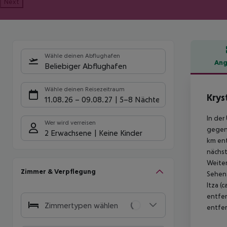
Next
Wähle deinen Abflughafen
Ang
Beliebiger Abflughafen
Hote
Wähle deinen Reisezeitraum
Krys
11.08.26
–
09.08.27
5-8 Nächte
In der
Wer wird verreisen
gegen 
2 Erwachsene
Keine Kinder
km ent
nächst
Weiter
Zimmer & Verpflegung
Sehens
Itza (
entfer
Zimmertypen wählen
entfer