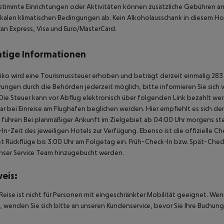
stimmte Einrichtungen oder Aktivitäten können zusätzliche Gebühren anf
kalen klimatischen Bedingungen ab. Kein Alkoholausschank in diesem Hote
an Express, Visa und Euro/MasterCard.
tige Informationen
iko wird eine Tourismussteuer erhoben und beträgt derzeit einmalig 283 
ungen durch die Behörden jederzeit möglich, bitte informieren Sie sich
Die Steuer kann vor Abflug elektronisch über folgenden Link bezahlt werd
ar bei Einreise am Flughafen beglichen werden. Hier empfiehlt es sich d
u führen Bei planmäßiger Ankunft im Zielgebiet ab 04:00 Uhr morgens st
In-Zeit des jeweiligen Hotels zur Verfügung. Ebenso ist die offizielle 
ßt Rückflüge bis 3:00 Uhr am Folgetag ein. Früh-Check-In bzw. Spät-Ch
nser Service Team hinzugebucht werden.
eis:
Reise ist nicht für Personen mit eingeschränkter Mobilität geeignet. We
 wenden Sie sich bitte an unseren Kundenservice, bevor Sie Ihre Buchung