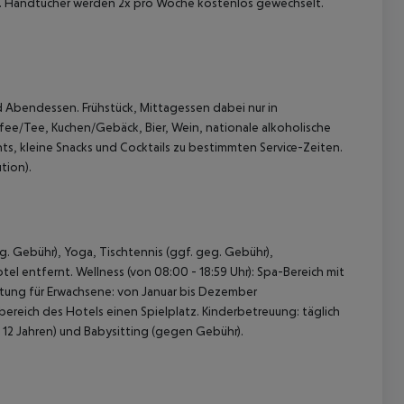
ge. Handtücher werden 2x pro Woche kostenlos gewechselt.
und Abendessen. Frühstück, Mittagessen dabei nur in
ffee/Tee, Kuchen/Gebäck, Bier, Wein, nationale alkoholische
ts, kleine Snacks und Cocktails zu bestimmten Service-Zeiten.
tion).
g. Gebühr), Yoga, Tischtennis (ggf. geg. Gebühr),
tel entfernt. Wellness (von 08:00 - 18:59 Uhr): Spa-Bereich mit
ung für Erwachsene: von Januar bis Dezember
eich des Hotels einen Spielplatz. Kinderbetreuung: täglich
- 12 Jahren) und Babysitting (gegen Gebühr).