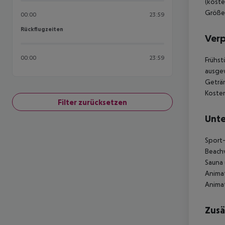
(koste
Größe:
00:00
23:59
Rückflugzeiten
Rückflugzeiten
Ver
00:00
23:59
Frühst
ausgew
Geträn
Kosten
Filter zurücksetzen
Unte
Sport-
Beachv
Sauna
Animat
Animat
Zusä