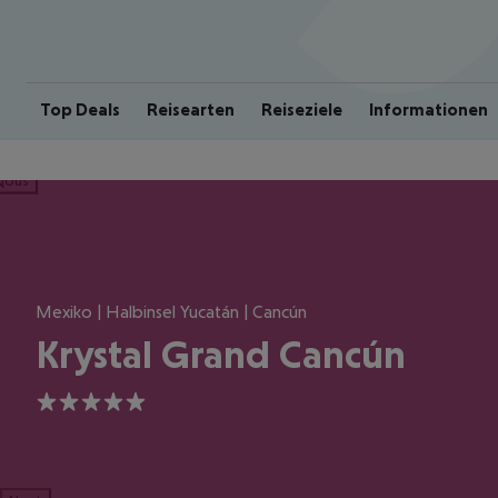
Top Deals
Reisearten
Reiseziele
Informationen
ious
Mexiko | Halbinsel Yucatán | Cancún
Krystal Grand Cancún
5