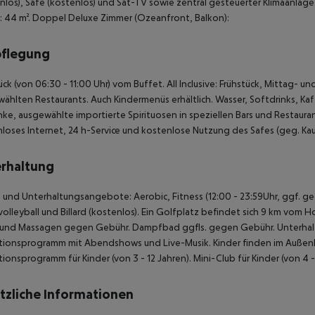
nlos), Safe (kostenlos) und Sat-TV sowie zentral gesteuerter Klimaanla
 44 m². Doppel Deluxe Zimmer (Ozeanfront, Balkon):
pflegung
ück (von 06:30 - 11:00 Uhr) vom Buffet. All Inclusive: Frühstück, Mittag- 
ählten Restaurants. Auch Kindermenüs erhältlich. Wasser, Softdrinks, Ka
ke, ausgewählte importierte Spirituosen in speziellen Bars und Restauran
loses Internet, 24 h-Service und kostenlose Nutzung des Safes (geg. Kau
rhaltung
 und Unterhaltungsangebote: Aerobic, Fitness (12:00 - 23:59Uhr, ggf. ge
olleyball und Billard (kostenlos). Ein Golfplatz befindet sich 9 km vom Ho
 und Massagen gegen Gebühr. Dampfbad ggfls. gegen Gebühr. Unterhalt
ionsprogramm mit Abendshows und Live-Musik. Kinder finden im Außenber
ionsprogramm für Kinder (von 3 - 12 Jahren). Mini-Club für Kinder (von 4 
tzliche Informationen