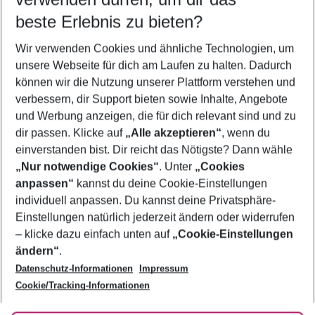
09.08.26
–
07.08.27
5-8 Nächte
beste Erlebnis zu bieten?
Wer wird verreisen
Wir verwenden Cookies und ähnliche Technologien, um
2 Erwachsene
Keine Kinder
unsere Webseite für dich am Laufen zu halten. Dadurch
können wir die Nutzung unserer Plattform verstehen und
Mehr Filter anzeigen
verbessern, dir Support bieten sowie Inhalte, Angebote
und Werbung anzeigen, die für dich relevant sind und zu
dir passen. Klicke auf
„Alle akzeptieren“
, wenn du
einverstanden bist. Dir reicht das Nötigste? Dann wähle
„Nur notwendige Cookies“
. Unter
„Cookies
anpassen“
kannst du deine Cookie-Einstellungen
Footer
Footer navigation
individuell anpassen. Du kannst deine Privatsphäre-
Über uns
Einstellungen natürlich jederzeit ändern oder widerrufen
AGB
– klicke dazu einfach unten auf
„Cookie-Einstellungen
Service & Hilfe
Bestpreisgarantie
ändern“
.
Datenschutz-Informationen
Impressum
Agenturbetreuung
Cookie-Einstellungen ändern
Folge uns
Barrierefreies Reisen
Cookie/Tracking-Informationen
Cookie-Richtlinie
Check-in
Datenschutz