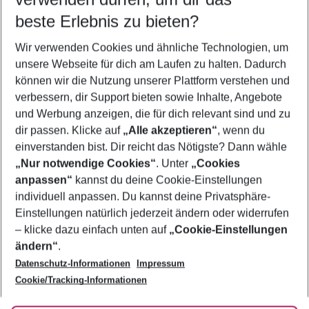
11.08.26
–
09.08.27
5-8 Nächte
beste Erlebnis zu bieten?
Wer wird verreisen
Wir verwenden Cookies und ähnliche Technologien, um
2 Erwachsene
Keine Kinder
unsere Webseite für dich am Laufen zu halten. Dadurch
können wir die Nutzung unserer Plattform verstehen und
Mehr Filter anzeigen
verbessern, dir Support bieten sowie Inhalte, Angebote
und Werbung anzeigen, die für dich relevant sind und zu
dir passen. Klicke auf
„Alle akzeptieren“
, wenn du
einverstanden bist. Dir reicht das Nötigste? Dann wähle
„Nur notwendige Cookies“
. Unter
„Cookies
anpassen“
kannst du deine Cookie-Einstellungen
Footer
Footer navigation
individuell anpassen. Du kannst deine Privatsphäre-
Über uns
Einstellungen natürlich jederzeit ändern oder widerrufen
AGB
– klicke dazu einfach unten auf
„Cookie-Einstellungen
Service & Hilfe
Bestpreisgarantie
ändern“
.
Datenschutz-Informationen
Impressum
Agenturbetreuung
Cookie-Einstellungen ändern
Folge uns
Barrierefreies Reisen
Cookie/Tracking-Informationen
Cookie-Richtlinie
Check-in
Datenschutz