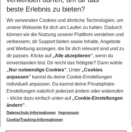
12.08.26
–
10.08.27
5-8 Nächte
beste Erlebnis zu bieten?
Wer wird verreisen
Wir verwenden Cookies und ähnliche Technologien, um
2 Erwachsene
Keine Kinder
unsere Webseite für dich am Laufen zu halten. Dadurch
können wir die Nutzung unserer Plattform verstehen und
Mehr Filter anzeigen
verbessern, dir Support bieten sowie Inhalte, Angebote
und Werbung anzeigen, die für dich relevant sind und zu
dir passen. Klicke auf
„Alle akzeptieren“
, wenn du
einverstanden bist. Dir reicht das Nötigste? Dann wähle
„Nur notwendige Cookies“
. Unter
„Cookies
anpassen“
kannst du deine Cookie-Einstellungen
Footer
Footer navigation
individuell anpassen. Du kannst deine Privatsphäre-
Über uns
Einstellungen natürlich jederzeit ändern oder widerrufen
AGB
– klicke dazu einfach unten auf
„Cookie-Einstellungen
Service & Hilfe
Bestpreisgarantie
ändern“
.
Datenschutz-Informationen
Impressum
Agenturbetreuung
Cookie-Einstellungen ändern
Folge uns
Barrierefreies Reisen
Cookie/Tracking-Informationen
Cookie-Richtlinie
Check-in
Datenschutz