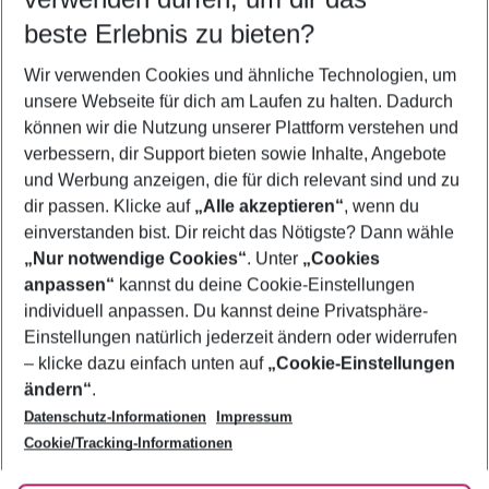
10.08.26
–
08.08.27
5-8 Nächte
beste Erlebnis zu bieten?
Wer wird verreisen
Wir verwenden Cookies und ähnliche Technologien, um
2 Erwachsene
Keine Kinder
unsere Webseite für dich am Laufen zu halten. Dadurch
können wir die Nutzung unserer Plattform verstehen und
Mehr Filter anzeigen
verbessern, dir Support bieten sowie Inhalte, Angebote
und Werbung anzeigen, die für dich relevant sind und zu
dir passen. Klicke auf
„Alle akzeptieren“
, wenn du
einverstanden bist. Dir reicht das Nötigste? Dann wähle
„Nur notwendige Cookies“
. Unter
„Cookies
anpassen“
kannst du deine Cookie-Einstellungen
Footer
Footer navigation
individuell anpassen. Du kannst deine Privatsphäre-
Über uns
Einstellungen natürlich jederzeit ändern oder widerrufen
AGB
– klicke dazu einfach unten auf
„Cookie-Einstellungen
Service & Hilfe
Bestpreisgarantie
ändern“
.
Datenschutz-Informationen
Impressum
Agenturbetreuung
Cookie-Einstellungen ändern
Folge uns
Barrierefreies Reisen
Cookie/Tracking-Informationen
Cookie-Richtlinie
Check-in
Datenschutz