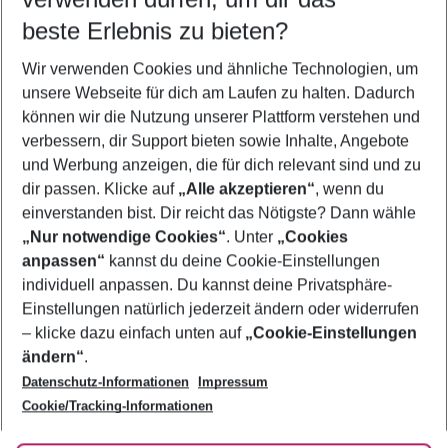
12.08.26
–
10.08.27
5-8 Nächte
beste Erlebnis zu bieten?
Wer wird verreisen
Wir verwenden Cookies und ähnliche Technologien, um
2 Erwachsene
Keine Kinder
unsere Webseite für dich am Laufen zu halten. Dadurch
können wir die Nutzung unserer Plattform verstehen und
Mehr Filter anzeigen
verbessern, dir Support bieten sowie Inhalte, Angebote
und Werbung anzeigen, die für dich relevant sind und zu
dir passen. Klicke auf
„Alle akzeptieren“
, wenn du
einverstanden bist. Dir reicht das Nötigste? Dann wähle
„Nur notwendige Cookies“
. Unter
„Cookies
anpassen“
kannst du deine Cookie-Einstellungen
Footer
Footer navigation
individuell anpassen. Du kannst deine Privatsphäre-
Über uns
Einstellungen natürlich jederzeit ändern oder widerrufen
AGB
– klicke dazu einfach unten auf
„Cookie-Einstellungen
Service & Hilfe
Bestpreisgarantie
ändern“
.
Datenschutz-Informationen
Impressum
Agenturbetreuung
Cookie-Einstellungen ändern
Folge uns
Barrierefreies Reisen
Cookie/Tracking-Informationen
Cookie-Richtlinie
Check-in
Datenschutz