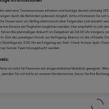
tige Informationen
iko wird eine Tourismussteuer erhoben und beträgt derzeit einmalig 283 
ungen durch die Behörden jederzeit möglich, bitte informieren Sie sich
Die Steuer kann vor Abflug elektronisch über folgenden Link bezahlt werd
ar bei Einreise am Flughafen beglichen werden. Hier empfiehlt es sich d
u führen Bei planmäßiger Ankunft im Zielgebiet ab 04:00 Uhr morgens st
In-Zeit des jeweiligen Hotels zur Verfügung. Ebenso ist die offizielle 
ßt Rückflüge bis 3:00 Uhr am Folgetag ein. Früh-Check-In bzw. Spät-Ch
nser Service Team hinzugebucht werden.
eis:
Reise ist nicht für Personen mit eingeschränkter Mobilität geeignet. We
 wenden Sie sich bitte an unseren Kundenservice, bevor Sie Ihre Buchung