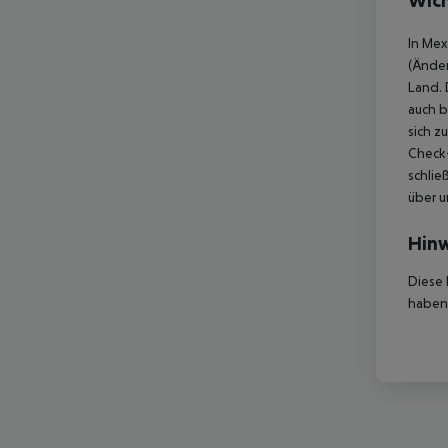
Wich
In Mex
(Änder
Land. 
auch b
sich z
Check-
schlie
über u
Hinw
Diese 
haben,