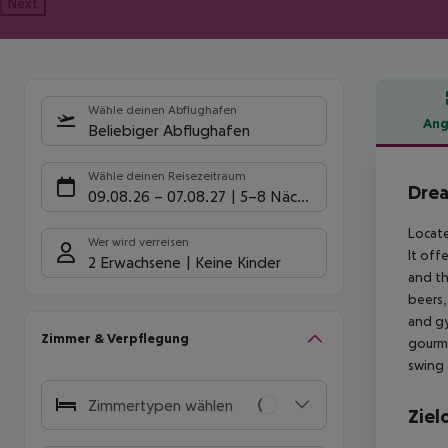
Next
Wähle deinen Abflughafen
Ang
Beliebiger Abflughafen
Hote
Wähle deinen Reisezeitraum
Drea
09.08.26
–
07.08.27
5-8 Nächte
Locate
Wer wird verreisen
It off
2 Erwachsene
Keine Kinder
and th
beers,
and gy
Zimmer & Verpflegung
gourme
swing 
Zimmertypen wählen
Ziel