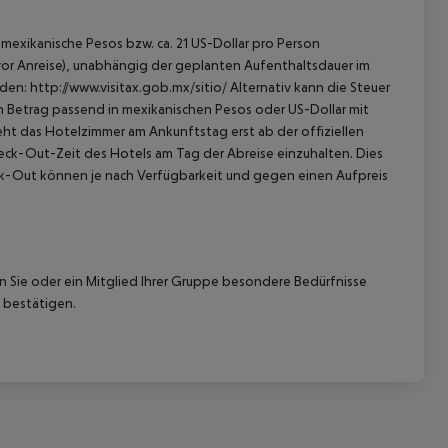
mexikanische Pesos bzw. ca. 21 US-Dollar pro Person
 vor Anreise), unabhängig der geplanten Aufenthaltsdauer im
en: http://www.visitax.gob.mx/sitio/ Alternativ kann die Steuer
en Betrag passend in mexikanischen Pesos oder US-Dollar mit
eht das Hotelzimmer am Ankunftstag erst ab der offiziellen
Check-Out-Zeit des Hotels am Tag der Abreise einzuhalten. Dies
eck-Out können je nach Verfügbarkeit und gegen einen Aufpreis
nn Sie oder ein Mitglied Ihrer Gruppe besondere Bedürfnisse
 bestätigen.