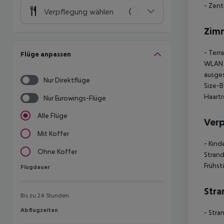
- Zen
Verpflegung wählen
Zim
- Terr
Flüge anpassen
WLAN -
ausges
Nur Direktflüge
Size-B
Haartr
Nur Eurowings-Flüge
Alle Flüge
Ver
Mit Koffer
- Kind
Ohne Koffer
Strand
Frühst
Flugdauer
Flugdauer
Stra
Bis zu 24 Stunden
Abflugzeiten
Abflugzeiten
- Stra