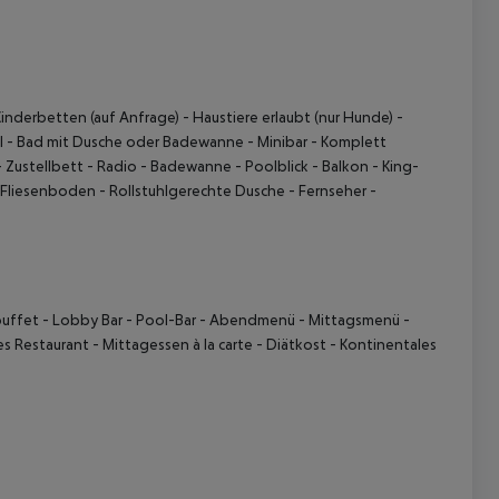
Kinderbetten (auf Anfrage) - Haustiere erlaubt (nur Hunde) -
 - Bad mit Dusche oder Badewanne - Minibar - Komplett
 Zustellbett - Radio - Badewanne - Poolblick - Balkon - King-
Fliesenboden - Rollstuhlgerechte Dusche - Fernseher -
 akzeptieren
sbuffet - Lobby Bar - Pool-Bar - Abendmenü - Mittagsmenü -
es Restaurant - Mittagessen à la carte - Diätkost - Kontinentales