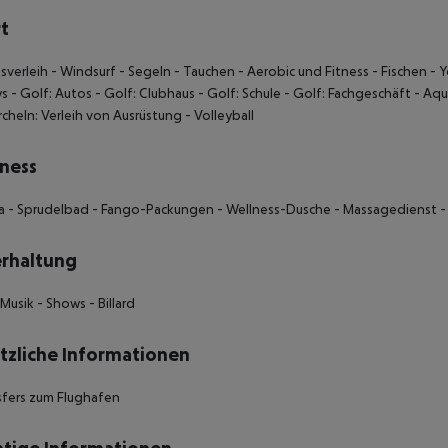
t
sverleih - Windsurf - Segeln - Tauchen - Aerobic und Fitness - Fischen - Yo
ys - Golf: Autos - Golf: Clubhaus - Golf: Schule - Golf: Fachgeschäft - 
cheln: Verleih von Ausrüstung - Volleyball
ness
a - Sprudelbad - Fango-Packungen - Wellness-Dusche - Massagedienst 
rhaltung
-Musik - Shows - Billard
tzliche Informationen
sfers zum Flughafen