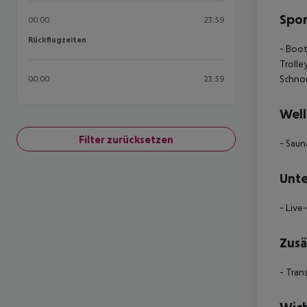
Spor
00:00
23:59
Rückflugzeiten
Rückflugzeiten
- Boot
Trolle
Schnor
00:00
23:59
Well
Filter zurücksetzen
- Saun
Unte
- Live
Zusä
- Tran