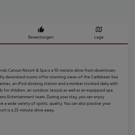
Bewertungen
Lage
ands Cancun Resort & Spa is a 10-minute drive from downtown.
ntly decorated rooms offer stunning views of the Caribbean Sea
iletries, an iPod docking station and a minibar stocked daily with
ub for children, an outdoor Jacuzzi as well as an equipped spa
ms Entertainment team. During your stay, you can enjoy
e a wide variety of spirits. quality. You can also practice your
ort is a 25-minute drive away.