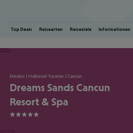
Top Deals
Reisearten
Reiseziele
Informationen
ious
Mexiko | Halbinsel Yucatán | Cancún
Dreams Sands Cancun
Resort & Spa
5