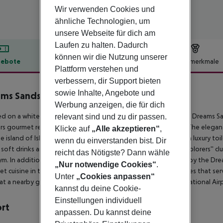
Wir verwenden Cookies und
ähnliche Technologien, um
unsere Webseite für dich am
Laufen zu halten. Dadurch
können wir die Nutzung unserer
ebote
Hotelbeschreibung
Hotelmerkmale
Plattform verstehen und
lbeschreibung
verbessern, dir Support bieten
sowie Inhalte, Angebote und
ms Sands Cancun Resort & Spa
Werbung anzeigen, die für dich
5
d on a white sand beach in the heart of Cancun''s hotel zone, Dreams S
relevant sind und zu dir passen.
ers gourmet restaurants, bars, nightlife and 2 swimming pools.The elega
Klicke auf
„Alle akzeptieren“
,
e island of Isla Mujeres. They include a large full bathroom with luxury to
wenn du einverstanden bist. Dir
 soft drinks and bottled water. Cancun Resort & Spa has an explorers'' cl
reicht das Nötigste? Dann wähle
m. In addition, non-motorized water sports can be arranged by the Drea
„Nur notwendige Cookies“
.
t cuisine in the 9 restaurants as well as 4 lively bars and lounges that serv
Unter
„Cookies anpassen“
at a nearby golf course with the free green fee. Cancun International Airp
kannst du deine Cookie-
Einstellungen individuell
ort
anpassen. Du kannst deine