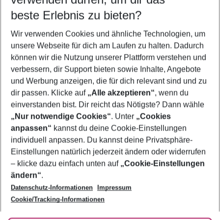
10.08.26
–
08.08.27
5-8 Nächte
beste Erlebnis zu bieten?
Wer wird verreisen
Wir verwenden Cookies und ähnliche Technologien, um
2 Erwachsene
Keine Kinder
unsere Webseite für dich am Laufen zu halten. Dadurch
können wir die Nutzung unserer Plattform verstehen und
Mehr Filter anzeigen
verbessern, dir Support bieten sowie Inhalte, Angebote
und Werbung anzeigen, die für dich relevant sind und zu
dir passen. Klicke auf
„Alle akzeptieren“
, wenn du
einverstanden bist. Dir reicht das Nötigste? Dann wähle
„Nur notwendige Cookies“
. Unter
„Cookies
anpassen“
kannst du deine Cookie-Einstellungen
Footer
Footer navigation
individuell anpassen. Du kannst deine Privatsphäre-
Über uns
Einstellungen natürlich jederzeit ändern oder widerrufen
AGB
– klicke dazu einfach unten auf
„Cookie-Einstellungen
Service & Hilfe
Bestpreisgarantie
ändern“
.
Datenschutz-Informationen
Impressum
Agenturbetreuung
Cookie-Einstellungen ändern
Folge uns
Barrierefreies Reisen
Cookie/Tracking-Informationen
Cookie-Richtlinie
Check-in
Datenschutz