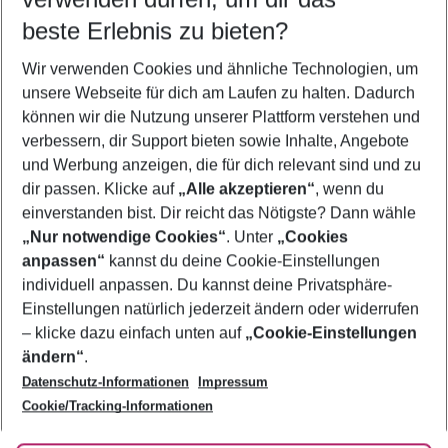
10.08.26
–
08.08.27
5-8 Nächte
beste Erlebnis zu bieten?
Wer wird verreisen
Wir verwenden Cookies und ähnliche Technologien, um
2 Erwachsene
Keine Kinder
unsere Webseite für dich am Laufen zu halten. Dadurch
können wir die Nutzung unserer Plattform verstehen und
Mehr Filter anzeigen
verbessern, dir Support bieten sowie Inhalte, Angebote
und Werbung anzeigen, die für dich relevant sind und zu
dir passen. Klicke auf
„Alle akzeptieren“
, wenn du
einverstanden bist. Dir reicht das Nötigste? Dann wähle
„Nur notwendige Cookies“
. Unter
„Cookies
anpassen“
kannst du deine Cookie-Einstellungen
Footer
Footer navigation
individuell anpassen. Du kannst deine Privatsphäre-
Über uns
Einstellungen natürlich jederzeit ändern oder widerrufen
AGB
– klicke dazu einfach unten auf
„Cookie-Einstellungen
Service & Hilfe
Bestpreisgarantie
ändern“
.
Datenschutz-Informationen
Impressum
Agenturbetreuung
Cookie-Einstellungen ändern
Folge uns
Barrierefreies Reisen
Cookie/Tracking-Informationen
Cookie-Richtlinie
Check-in
Datenschutz