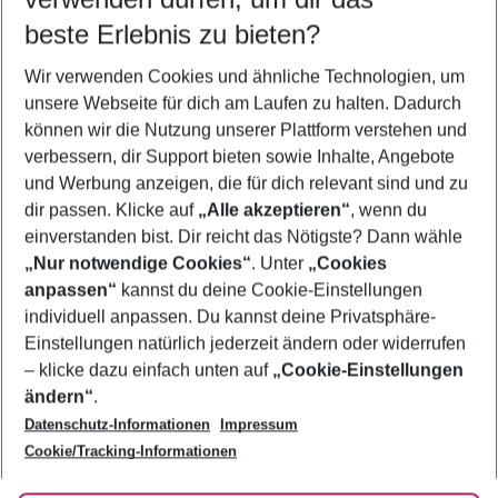
10.08.26
–
08.08.27
5-8 Nächte
beste Erlebnis zu bieten?
Wer wird verreisen
Wir verwenden Cookies und ähnliche Technologien, um
2 Erwachsene
Keine Kinder
unsere Webseite für dich am Laufen zu halten. Dadurch
können wir die Nutzung unserer Plattform verstehen und
Mehr Filter anzeigen
verbessern, dir Support bieten sowie Inhalte, Angebote
und Werbung anzeigen, die für dich relevant sind und zu
dir passen. Klicke auf
„Alle akzeptieren“
, wenn du
einverstanden bist. Dir reicht das Nötigste? Dann wähle
„Nur notwendige Cookies“
. Unter
„Cookies
anpassen“
kannst du deine Cookie-Einstellungen
Footer
Footer navigation
individuell anpassen. Du kannst deine Privatsphäre-
Über uns
Einstellungen natürlich jederzeit ändern oder widerrufen
AGB
– klicke dazu einfach unten auf
„Cookie-Einstellungen
Service & Hilfe
Bestpreisgarantie
ändern“
.
Datenschutz-Informationen
Impressum
Agenturbetreuung
Cookie-Einstellungen ändern
Folge uns
Barrierefreies Reisen
Cookie/Tracking-Informationen
Cookie-Richtlinie
Check-in
Datenschutz