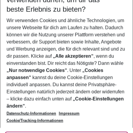
11.08.26
–
09.08.27
5-8 Nächte
beste Erlebnis zu bieten?
Wer wird verreisen
Wir verwenden Cookies und ähnliche Technologien, um
2 Erwachsene
Keine Kinder
unsere Webseite für dich am Laufen zu halten. Dadurch
können wir die Nutzung unserer Plattform verstehen und
Mehr Filter anzeigen
verbessern, dir Support bieten sowie Inhalte, Angebote
und Werbung anzeigen, die für dich relevant sind und zu
dir passen. Klicke auf
„Alle akzeptieren“
, wenn du
einverstanden bist. Dir reicht das Nötigste? Dann wähle
„Nur notwendige Cookies“
. Unter
„Cookies
anpassen“
kannst du deine Cookie-Einstellungen
Footer
Footer navigation
individuell anpassen. Du kannst deine Privatsphäre-
Über uns
Einstellungen natürlich jederzeit ändern oder widerrufen
AGB
– klicke dazu einfach unten auf
„Cookie-Einstellungen
Service & Hilfe
Bestpreisgarantie
ändern“
.
Datenschutz-Informationen
Impressum
Agenturbetreuung
Cookie-Einstellungen ändern
Folge uns
Barrierefreies Reisen
Cookie/Tracking-Informationen
Cookie-Richtlinie
Check-in
Datenschutz