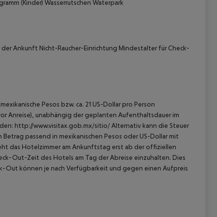
gramm (Kinder) Wasserrutschen Waterpark
 der Ankunft Nicht-Raucher-Einrichtung Mindestalter für Check-
mexikanische Pesos bzw. ca. 21 US-Dollar pro Person
 vor Anreise), unabhängig der geplanten Aufenthaltsdauer im
en: http://www.visitax.gob.mx/sitio/ Alternativ kann die Steuer
en Betrag passend in mexikanischen Pesos oder US-Dollar mit
eht das Hotelzimmer am Ankunftstag erst ab der offiziellen
Check-Out-Zeit des Hotels am Tag der Abreise einzuhalten. Dies
eck-Out können je nach Verfügbarkeit und gegen einen Aufpreis