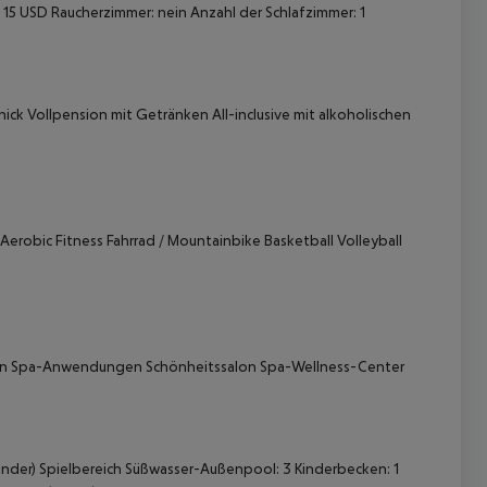
 15 USD Raucherzimmer: nein Anzahl der Schlafzimmer: 1
ick Vollpension mit Getränken All-inclusive mit alkoholischen
 akzeptieren
obic Fitness Fahrrad / Mountainbike Basketball Volleyball
en Spa-Anwendungen Schönheitssalon Spa-Wellness-Center
inder) Spielbereich Süßwasser-Außenpool: 3 Kinderbecken: 1