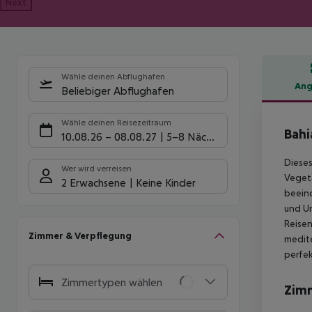
Next
Wähle deinen Abflughafen
Ang
Beliebiger Abflughafen
Hote
Wähle deinen Reisezeitraum
Bahi
10.08.26
–
08.08.27
5-8 Nächte
Dieses
Wer wird verreisen
Vegeta
2 Erwachsene
Keine Kinder
beeind
und Un
Reisen
Zimmer & Verpflegung
medite
perfek
Zimmertypen wählen
Zim