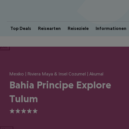
Top Deals
Reisearten
Reiseziele
Informationen
ious
Mexiko | Riviera Maya & Insel Cozumel | Akumal
Bahia Principe Explore
Tulum
5