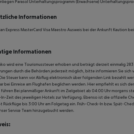
nliegen Parasol Unterhaltungsprogramm (Erwachsene) Unterhaltungspro
tzliche Informationen
an Express MasterCard Visa Maestro Ausweis bei der Ankunft Kaution bei
tige Informationen
iko wird eine Tourismussteuer erhoben und beträgt derzeit einmalig 283 
ungen durch die Behörden jederzeit möglich, bitte informieren Sie sich
Die Steuer kann vor Abflug elektronisch über folgenden Link bezahlt werd
ar bei Einreise am Flughafen beglichen werden. Hier empfiehlt es sich d
u führen Bei planmäßiger Ankunft im Zielgebiet ab 04:00 Uhr morgens st
In-Zeit des jeweiligen Hotels zur Verfügung. Ebenso ist die offizielle 
ßt Rückflüge bis 3:00 Uhr am Folgetag ein. Früh-Check-In bzw. Spät-Ch
nser Service Team hinzugebucht werden.
eis: