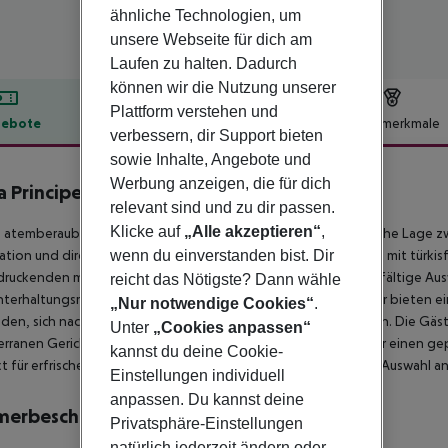
ähnliche Technologien, um
unsere Webseite für dich am
Laufen zu halten. Dadurch
können wir die Nutzung unserer
Plattform verstehen und
ebote
Hotelbeschreibung
Hotelmerkmale
verbessern, dir Support bieten
lbeschreibung
sowie Inhalte, Angebote und
Werbung anzeigen, die für dich
a Principe Explore Tulum
relevant sind und zu dir passen.
5
Klicke auf
„Alle akzeptieren“
,
 atemberaubende Strandhotel besticht durch seine fantastische Lage zw
wenn du einverstanden bist. Dir
tion und direkt an einem wunderschönen, langen Sandstrand mit türkis
ruckenden mexikanischen Stil. In der Nähe finden Sie eine vielfältige Au
reicht das Nötigste? Dann wähle
terhaltungsmöglichkeiten. Die exklusiv eingerichteten Zimmer bieten e
„Nur notwendige Cookies“
.
den, sich nach einem Tag voller Besichtigungen zu entspannen. Die Gä
Unter
„Cookies anpassen“
rranen Gerichten genießen. Das Hotel verfügt außerdem über einen gep
kannst du deine Cookie-
t für erfrischende Bäder eignet, und ein Spa mit einer großen Auswahl an 
Einstellungen individuell
anpassen. Du kannst deine
merbeschreibung
Privatsphäre-Einstellungen
natürlich jederzeit ändern oder