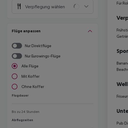
Für Ro
Verpflegung wählen
Ver
Frühst
Flüge anpassen
Geträn
Nur Direktflüge
Spor
Nur Eurowings-Flüge
Banane
Alle Flüge
Beachv
Mit Koffer
Well
Ohne Koffer
Flugdauer
Flugdauer
Frise
Unte
Bis zu 24 Stunden
Abflugzeiten
Abflugzeiten
Pub Di