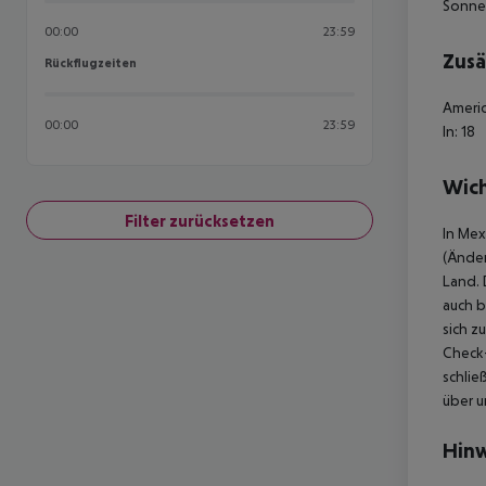
Sonne
00:00
23:59
Zusä
Rückflugzeiten
Rückflugzeiten
Americ
00:00
23:59
In: 18
Wich
Filter zurücksetzen
In Mex
(Änder
Land. 
auch b
sich z
Check-
schlie
über u
Hinw