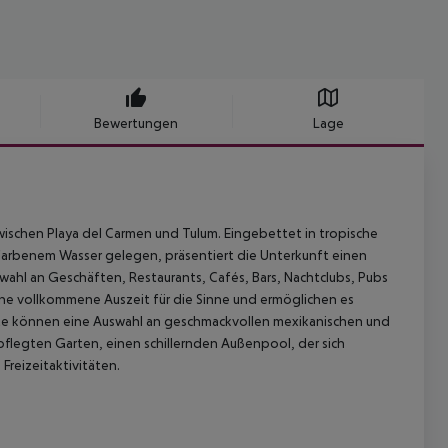
Bewertungen
Lage
ischen Playa del Carmen und Tulum. Eingebettet in tropische
farbenem Wasser gelegen, präsentiert die Unterkunft einen
swahl an Geschäften, Restaurants, Cafés, Bars, Nachtclubs, Pubs
ine vollkommene Auszeit für die Sinne und ermöglichen es
ste können eine Auswahl an geschmackvollen mexikanischen und
flegten Garten, einen schillernden Außenpool, der sich
Freizeitaktivitäten.