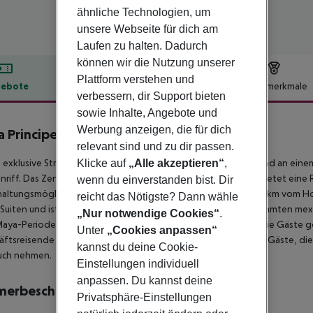
ähnliche Technologien, um
unsere Webseite für dich am
Laufen zu halten. Dadurch
können wir die Nutzung unserer
Plattform verstehen und
ebote
Hotelbeschreibung
Hotelmerkmale
verbessern, dir Support bieten
lbeschreibung
sowie Inhalte, Angebote und
Werbung anzeigen, die für dich
a Principe Explore Coba
relevant sind und zu dir passen.
5
Klicke auf
„Alle akzeptieren“
,
 exklusive Strandhotel liegt inmitten tropischer Vegetation und an ein
enriff. Das Zentrum von Akumal ist etwa 3, 5 km entfernt und bietet eine
wenn du einverstanden bist. Dir
altungsmöglichkeiten. Das Touristenzentrum von Tulum ist 15 km vom H
reicht das Nötigste? Dann wähle
 Suiten und ist mit 3 Luxushotels verbunden, die alle vom berühmten me
„Nur notwendige Cookies“
.
aya-Periode inspiriert wurden. Zu den Annehmlichkeiten für die Gäste ge
Unter
„Cookies anpassen“
äftsreisende können die Konferenzeinrichtungen nutzen und Gäste, die
kannst du deine Cookie-
uch nehmen.
Einstellungen individuell
anpassen. Du kannst deine
merbeschreibung
Privatsphäre-Einstellungen