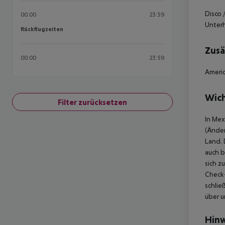
Disco 
00:00
23:59
Unter
Rückflugzeiten
Rückflugzeiten
Zusä
00:00
23:59
Americ
Wich
Filter zurücksetzen
In Mex
(Änder
Land. 
auch b
sich z
Check-
schlie
über u
Hinw