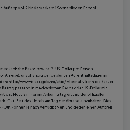
ser-Außenpool: 2 Kinderbecken: 1 Sonnenliegen Parasol
mexikanische Pesos bzw. ca. 21 US-Dollar pro Person
 vor Anreise), unabhängig der geplanten Aufenthaltsdauer im
en: http://www.visitax.gob.mx/sitio/ Alternativ kann die Steuer
en Betrag passend in mexikanischen Pesos oder US-Dollar mit
eht das Hotelzimmer am Ankunftstag erst ab der offiziellen
Check-Out-Zeit des Hotels am Tag der Abreise einzuhalten. Dies
eck-Out können je nach Verfügbarkeit und gegen einen Aufpreis