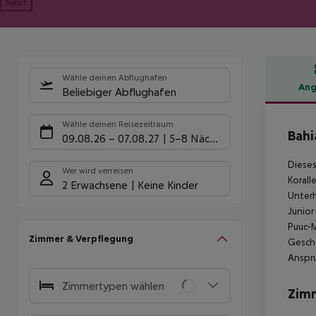
Next
Wähle deinen Abflughafen
Ang
Beliebiger Abflughafen
Hote
Wähle deinen Reisezeitraum
Bahi
09.08.26
–
07.08.27
5-8 Nächte
Dieses
Wer wird verreisen
Korall
2 Erwachsene
Keine Kinder
Unterh
Junior
Puuc-M
Zimmer & Verpflegung
Gesch
Anspr
Zimmertypen wählen
Zim