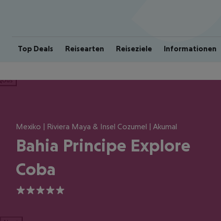
Top Deals
Reisearten
Reiseziele
Informationen
ious
Mexiko | Riviera Maya & Insel Cozumel | Akumal
Bahia Principe Explore
Coba
5