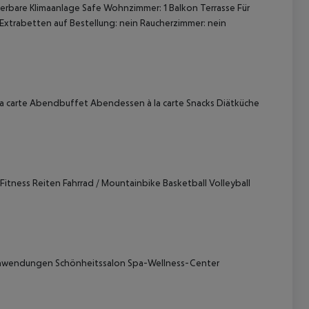
ierbare Klimaanlage Safe Wohnzimmer: 1 Balkon Terrasse Für
Extrabetten auf Bestellung: nein Raucherzimmer: nein
la carte Abendbuffet Abendessen à la carte Snacks Diätküche
 akzeptieren
itness Reiten Fahrrad / Mountainbike Basketball Volleyball
nwendungen Schönheitssalon Spa-Wellness-Center