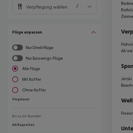
Badewa
Verpflegung wählen
Rollst
Zimmer
Ver
Flüge anpassen
Frühst
Nur Direktflüge
All-ink
Nur Eurowings-Flüge
Spor
Alle Flüge
Jetski
Mit Koffer
Beachv
Ohne Koffer
Flugdauer
Well
Flugdauer
Frise
Bis zu 24 Stunden
Abflugzeiten
Abflugzeiten
Unte