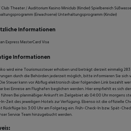
/ Club Theater / Auditorium Kasino Miniclub (Kinder) Spielbereich Süßwas
haltungsprogramm (Erwachsene) Unterhaltungsprogramm (Kinder)
tzliche Informationen
an Express MasterCard Visa
tige Informationen
iko wird eine Tourismussteuer erhoben und beträgt derzeit einmalig 283 
ungen durch die Behörden jederzeit möglich, bitte informieren Sie sich
Die Steuer kann vor Abflug elektronisch über folgenden Link bezahlt werd
ar bei Einreise am Flughafen beglichen werden. Hier empfiehlt es sich d
u führen Bei planmäßiger Ankunft im Zielgebiet ab 04:00 Uhr morgens st
In-Zeit des jeweiligen Hotels zur Verfügung. Ebenso ist die offizielle 
ßt Rückflüge bis 3:00 Uhr am Folgetag ein. Früh-Check-In bzw. Spät-Ch
nser Service Team hinzugebucht werden.
eis: