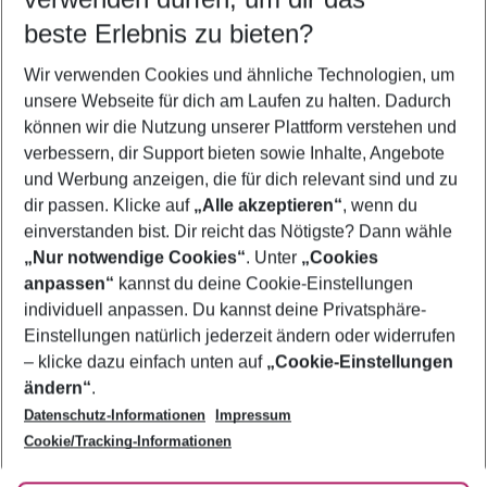
12.08.26
–
10.08.27
5-8 Nächte
beste Erlebnis zu bieten?
Wer wird verreisen
Wir verwenden Cookies und ähnliche Technologien, um
2 Erwachsene
Keine Kinder
unsere Webseite für dich am Laufen zu halten. Dadurch
können wir die Nutzung unserer Plattform verstehen und
Mehr Filter anzeigen
verbessern, dir Support bieten sowie Inhalte, Angebote
und Werbung anzeigen, die für dich relevant sind und zu
dir passen. Klicke auf
„Alle akzeptieren“
, wenn du
einverstanden bist. Dir reicht das Nötigste? Dann wähle
„Nur notwendige Cookies“
. Unter
„Cookies
anpassen“
kannst du deine Cookie-Einstellungen
Footer
Footer navigation
individuell anpassen. Du kannst deine Privatsphäre-
Über uns
Einstellungen natürlich jederzeit ändern oder widerrufen
AGB
– klicke dazu einfach unten auf
„Cookie-Einstellungen
Service & Hilfe
Bestpreisgarantie
ändern“
.
Datenschutz-Informationen
Impressum
Agenturbetreuung
Cookie-Einstellungen ändern
Folge uns
Barrierefreies Reisen
Cookie/Tracking-Informationen
Cookie-Richtlinie
Check-in
Datenschutz