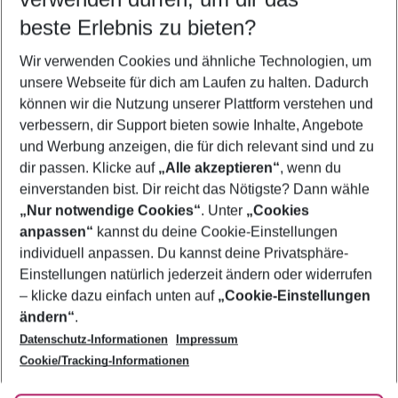
11.08.26
–
09.08.27
5-8 Nächte
beste Erlebnis zu bieten?
Wer wird verreisen
Wir verwenden Cookies und ähnliche Technologien, um
2 Erwachsene
Keine Kinder
unsere Webseite für dich am Laufen zu halten. Dadurch
können wir die Nutzung unserer Plattform verstehen und
Mehr Filter anzeigen
verbessern, dir Support bieten sowie Inhalte, Angebote
und Werbung anzeigen, die für dich relevant sind und zu
dir passen. Klicke auf
„Alle akzeptieren“
, wenn du
einverstanden bist. Dir reicht das Nötigste? Dann wähle
„Nur notwendige Cookies“
. Unter
„Cookies
anpassen“
kannst du deine Cookie-Einstellungen
Footer
Footer navigation
individuell anpassen. Du kannst deine Privatsphäre-
Über uns
Einstellungen natürlich jederzeit ändern oder widerrufen
AGB
– klicke dazu einfach unten auf
„Cookie-Einstellungen
Service & Hilfe
Bestpreisgarantie
ändern“
.
Datenschutz-Informationen
Impressum
Agenturbetreuung
Cookie-Einstellungen ändern
Folge uns
Barrierefreies Reisen
Cookie/Tracking-Informationen
Cookie-Richtlinie
Check-in
Datenschutz