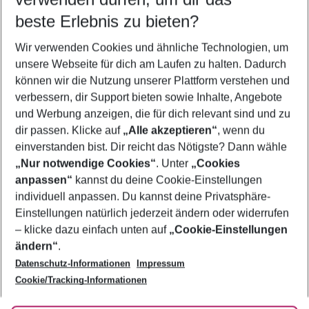
09.08.26
–
07.08.27
5-8 Nächte
beste Erlebnis zu bieten?
Wer wird verreisen
Wir verwenden Cookies und ähnliche Technologien, um
2 Erwachsene
Keine Kinder
unsere Webseite für dich am Laufen zu halten. Dadurch
können wir die Nutzung unserer Plattform verstehen und
Mehr Filter anzeigen
verbessern, dir Support bieten sowie Inhalte, Angebote
und Werbung anzeigen, die für dich relevant sind und zu
dir passen. Klicke auf
„Alle akzeptieren“
, wenn du
einverstanden bist. Dir reicht das Nötigste? Dann wähle
„Nur notwendige Cookies“
. Unter
„Cookies
anpassen“
kannst du deine Cookie-Einstellungen
Footer
Footer navigation
individuell anpassen. Du kannst deine Privatsphäre-
Über uns
Einstellungen natürlich jederzeit ändern oder widerrufen
AGB
– klicke dazu einfach unten auf
„Cookie-Einstellungen
Service & Hilfe
Bestpreisgarantie
ändern“
.
Datenschutz-Informationen
Impressum
Agenturbetreuung
Cookie-Einstellungen ändern
Folge uns
Barrierefreies Reisen
Cookie/Tracking-Informationen
Cookie-Richtlinie
Check-in
Datenschutz