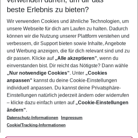
12.08.26
–
10.08.27
5-8 Nächte
beste Erlebnis zu bieten?
Wer wird verreisen
Wir verwenden Cookies und ähnliche Technologien, um
2 Erwachsene
Keine Kinder
unsere Webseite für dich am Laufen zu halten. Dadurch
können wir die Nutzung unserer Plattform verstehen und
Mehr Filter anzeigen
verbessern, dir Support bieten sowie Inhalte, Angebote
und Werbung anzeigen, die für dich relevant sind und zu
dir passen. Klicke auf
„Alle akzeptieren“
, wenn du
einverstanden bist. Dir reicht das Nötigste? Dann wähle
„Nur notwendige Cookies“
. Unter
„Cookies
anpassen“
kannst du deine Cookie-Einstellungen
Footer
Footer navigation
individuell anpassen. Du kannst deine Privatsphäre-
Über uns
Einstellungen natürlich jederzeit ändern oder widerrufen
AGB
– klicke dazu einfach unten auf
„Cookie-Einstellungen
Service & Hilfe
Bestpreisgarantie
ändern“
.
Datenschutz-Informationen
Impressum
Agenturbetreuung
Cookie-Einstellungen ändern
Folge uns
Barrierefreies Reisen
Cookie/Tracking-Informationen
Cookie-Richtlinie
Check-in
Datenschutz